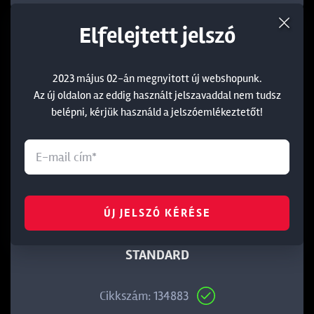
Elfelejtett jelszó
2023 május 02-án megnyitott új webshopunk.
Az új oldalon az eddig használt jelszavaddal nem tudsz
belépni, kérjük használd a jelszóemlékeztetőt!
ÚJ JELSZÓ KÉRÉSE
PRESTON DELUXE DUTCH FEEDER REST -
STANDARD
Cikkszám: 134883