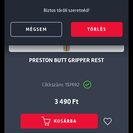
Biztos töröli szeretnéd?
Biztos töröli szeretnéd?
Biztos töröli szeretnéd?
MÉGSEM
MÉGSEM
MÉGSEM
TÖRLÉS
TÖRLÉS
TÖRLÉS
PRESTON BUTT GRIPPER REST
Cikkszám: 157492
3 490 Ft
KOSÁRBA