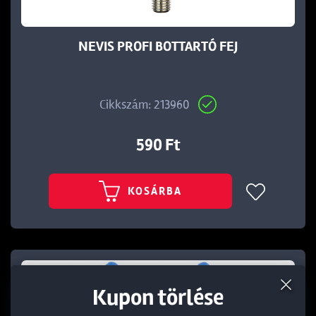
NEVIS PROFI BOTTARTÓ FEJ
Cikkszám: 213960
590 Ft
KOSÁRBA
Termék törlése a kosárból
Kedvezmény törlése
Kupon törlése