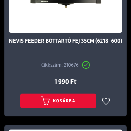
t
NEVIS FEEDER BOTTARTÓ FEJ 35CM (6218-600)
Cikkszám: 210676
1 990 Ft
KOSÁRBA