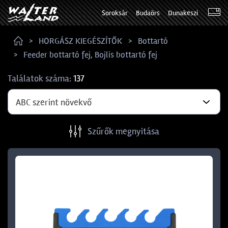
Soroksár
Budaörs
Dunakeszi
HORGÁSZ KIEGÉSZÍTŐK
Bottartó
Feeder bottartó fej, Bojlis bottartó fej
Találatok száma:
137
ABC szerint növekvő
Szűrők megnyitása