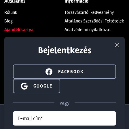
Általános
Információ
Rólunk
Törzsvásárlói kedvezmény
Blog
Általános Szerződési Feltételek
Ajándékkártya
Adatvédelmi nyilatkozat
Üzleteink
Kapcsolat
Bejelentkezés
Soroksár
+36 1 285 9999
Dunakeszi
+36 1 284 5283
FACEBOOK
Budaörs
info@walterland.net
SIGN IN WITH GOOGLE
GOOGLE
IRATKOZZ FEL HÍRLEVELÜNKRE!
vagy
E-mail cím*