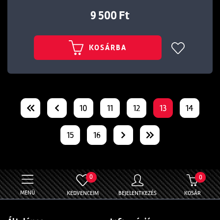
9 500 Ft
KOSÁRBA
10
11
12
13
14
15
16
0
0
MENÜ
KEDVENCEIM
BEJELENTKEZÉS
KOSÁR