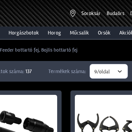
Soroksár
Budaörs
horgászbotok
horog
műcsalik
orsók
akció
Feeder bottartó fej, Bojlis bottartó fej
atok száma:
137
Termékek száma:
9/oldal