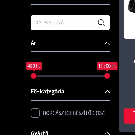
Ár
490 Ft
13 500 Ft
Fő-kategória
HORGÁSZ KIEGÉSZÍTŐK
137
Gyártó