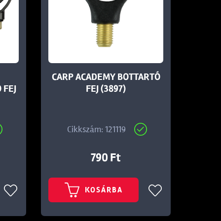
CARP ACADEMY BOTTARTÓ
 FEJ
FEJ (3897)
Cikkszám: 121119
790 Ft
KOSÁRBA