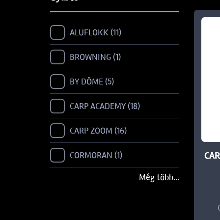
ALUFLOKK
11
BROWNING
1
BY DÖME
5
CARP ACADEMY
18
CARP ZOOM
16
CAR
CORMORAN
1
Még több...
DAIWA
3
FILEX
2