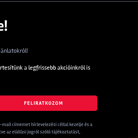
e!
ánlatokról!
rtesítünk a legfrissebb akcióinkról is
FELIRATKOZOM
mail címemet hírlevelezési céllal kezelje és a
tve az elállási jogról szóló tájékoztatást,