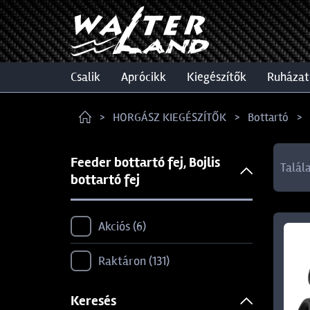
csalik
aprócikk
kiegészítők
ruházat
HORGÁSZ KIEGÉSZÍTŐK
Bottartó
Feeder bottartó fej, Bojlis
Talál
bottartó fej
Akciós
6
Raktáron
131
Keresés