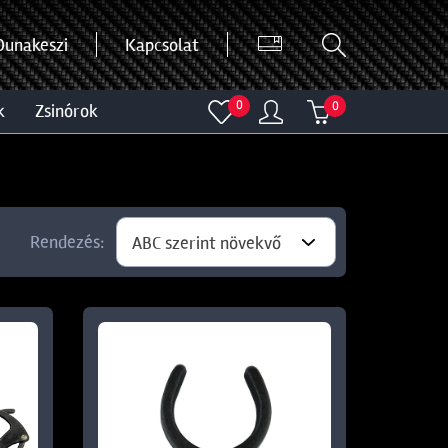
Dunakeszi
Kapcsolat
0
0
k
zsinórok
Rendezés:
ABC szerint növekvő