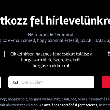
atkozz fel hírlevelünkr
Ne maradj le semmiről!
 az e-mail címed, hogy azonnal értesülj az AKTUÁLIS aj
Cikkeinkben hasznos tanácsokat találsz a
É
horgászatról, felszerelésekről,
horgásztrükkökről.
p, horgászbolt, horgász webáruház, csali, bot, orsó a nevemet és e-
il hírleveleket küldjön. Az
Általános szerződési feltételeket
, beleér