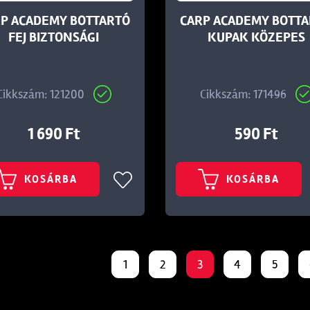
P ACADEMY BOTTARTÓ
CARP ACADEMY BOTT
FEJ BIZTONSÁGI
KUPAK KÖZEPES
Cikkszám: 121200
Cikkszám: 171496
1 690 Ft
590 Ft
KOSÁRBA
KOSÁRBA
1
2
3
4
5