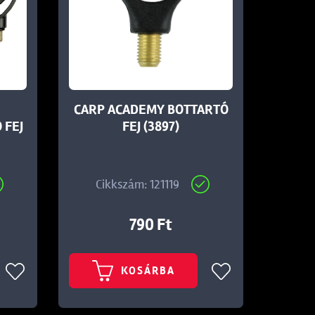
CARP ACADEMY BOTTARTÓ
 FEJ
FEJ (3897)
Cikkszám: 121119
790 Ft
KOSÁRBA