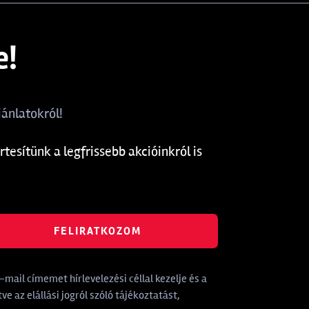
e!
ánlatokról!
rtesítünk a legfrissebb akcióinkról is
FELIRATKOZOM
mail címemet hírlevelezési céllal kezelje és a
tve az elállási jogról szóló tájékoztatást,