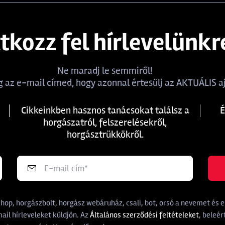
atkozz fel hírlevelünkr
Ne maradj le semmiről!
 az e-mail címed, hogy azonnal értesülj az AKTUÁLIS aj
Cikkeinkben hasznos tanácsokat találsz a
É
horgászatról, felszerelésekről,
horgásztrükkökről.
p, horgászbolt, horgász webáruház, csali, bot, orsó a nevemet és e-
il hírleveleket küldjön. Az
Általános szerződési feltételeket
, beleér