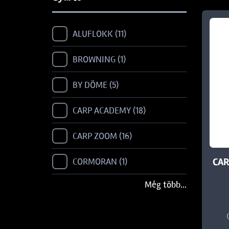
ALUFLOKK
11
BROWNING
1
BY DÖME
5
CARP ACADEMY
18
CARP ZOOM
16
CAR
CORMORAN
1
Még több...
DAIWA
3
FILEX
2