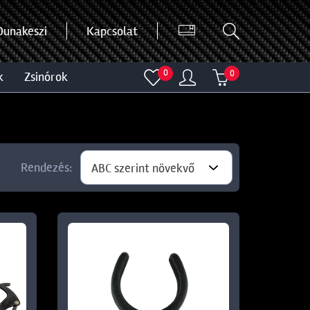
Dunakeszi
Kapcsolat
0
0
k
zsinórok
Rendezés:
ABC szerint növekvő