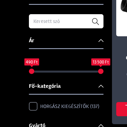
Ár
490 Ft
13 500 Ft
Fő-kategória
HORGÁSZ KIEGÉSZÍTŐK
137
Gyártó