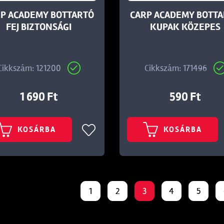
P ACADEMY BOTTARTÓ
CARP ACADEMY BOTT
FEJ BIZTONSÁGI
KUPAK KÖZEPES
Cikkszám: 121200
Cikkszám: 171496
1 690 Ft
590 Ft
KOSÁRBA
KOSÁRBA
1
2
3
4
5