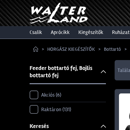
csalik
aprócikk
kiegészítők
ruházat
HORGÁSZ KIEGÉSZÍTŐK
Bottartó
Feeder bottartó fej, Bojlis
Talál
bottartó fej
Akciós
6
Raktáron
131
Keresés