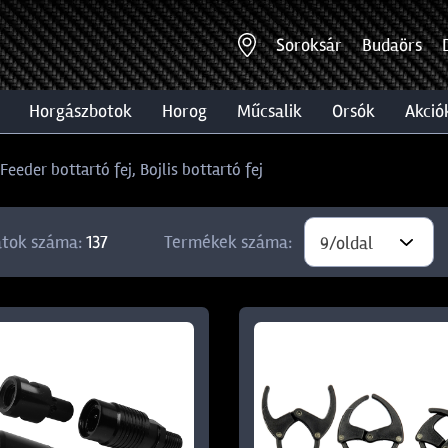
Soroksár
Budaörs
horgászbotok
horog
műcsalik
orsók
akció
Feeder bottartó fej, Bojlis bottartó fej
atok száma:
137
Termékek száma:
9/oldal