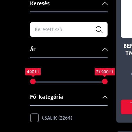
Keresés
BE
Ár
TW
490 Ft
27 990 Ft
Fő-kategória
CSALIK
2264