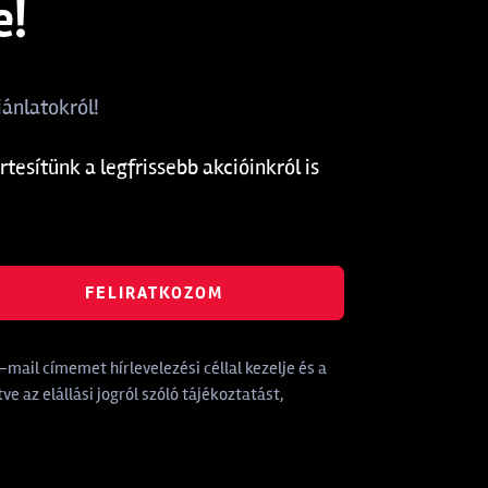
e!
ánlatokról!
rtesítünk a legfrissebb akcióinkról is
FELIRATKOZOM
mail címemet hírlevelezési céllal kezelje és a
tve az elállási jogról szóló tájékoztatást,