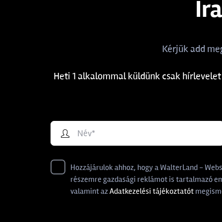
Ir
RINGERS
51
SENSAS
35
Kérjük add meg
SERIE WALTER
76
Heti 1 alkalommal küldünk csak hírlevelet
SHIMANO
1
SONUBAITS
12
SPECIAL-MIX
67
Hozzájárulok ahhoz, hogy a WalterLand - Websho
STARBAITS
4
részemre gazdasági reklámot is tartalmazó ema
valamint az
Adatkezelési tájékoztatót
megisme
STÉG
175
THE ONE
15