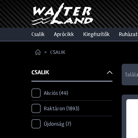
csalik
aprócikk
kiegészítők
ruházat
CSALIK
CSALIK
Talál
Akciós
49
Raktáron
1893
Újdonság
7