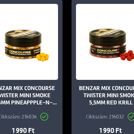
NZAR MIX CONCOURSE
BENZAR MIX CONCOU
WISTER MINI SMOKE
TWISTER MINI SMO
5MM PINEAPPPLE-N-
5,5MM RED KRILL
BUTYRIC
Cikkszám: 216036
Cikkszám: 216032
1 990 Ft
1 990 Ft