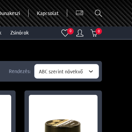
Dunakeszi
Kapcsolat
0
0
k
zsinórok
Rendezés:
ABC szerint növekvő