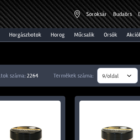
Soroksár
Budaörs
horgászbotok
horog
műcsalik
orsók
akció
atok száma:
2264
Termékek száma:
9/oldal