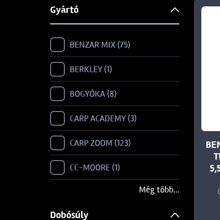
Gyártó
BENZAR MIX
75
BERKLEY
1
BOGYÓKA
8
CARP ACADEMY
3
CARP ZOOM
123
BE
T
CC-MOORE
1
5,
Még több...
DOVIT
103
Dobósúly
DYNAMITE BAITS
201