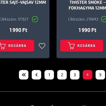
STER SAJT-VAJSAV 12MM
TWISTER SMOKE -
FOKHAGYMA 12M
Cikkszám: 171327
Cikkszám: 215943
1 990 Ft
1 990 Ft
KOSÁRBA
KOSÁRBA
1
2
3
4
5