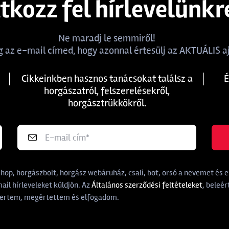
atkozz fel hírlevelünkr
Ne maradj le semmiről!
 az e-mail címed, hogy azonnal értesülj az AKTUÁLIS aj
Cikkeinkben hasznos tanácsokat találsz a
É
horgászatról, felszerelésekről,
horgásztrükkökről.
p, horgászbolt, horgász webáruház, csali, bot, orsó a nevemet és e-
il hírleveleket küldjön. Az
Általános szerződési feltételeket
, beleér
rtem, megértettem és elfogadom.