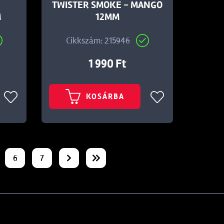
TWISTER SMOKE - MANGO
M
12MM
Cikkszám: 215946
1 990 Ft
KOSÁRBA
6
7