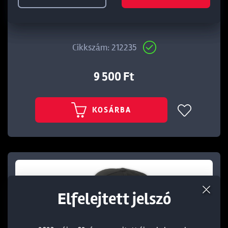
DAIWA D-VEC BIG LOGO BEANIE NAVY
Cikkszám: 212235
9 500 Ft
KOSÁRBA
Elfelejtett jelszó