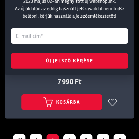
2023 május 02-án megnyitott új webshopunk.
Az új oldalon az eddig használt jelszavaddal nem tudsz
belépni, kérjük használd a jelszóemlékeztetőt!
DAIWA D-VEC CAP - LAZER BLACK
ÚJ JELSZÓ KÉRÉSE
Cikkszám: 217003
7 990 Ft
KOSÁRBA