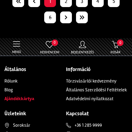
1
2
3
4
5
6
0
0
MENÜ
KEDVENCEIM
BEJELENTKEZÉS
KOSÁR
Általános
Információ
Rólunk
Törzsvásárlói kedvezmény
Blog
Általános Szerződési Feltételek
Ajándékkártya
Adatvédelmi nyilatkozat
Üzleteink
Kapcsolat
Soroksár
+36 1 285 9999