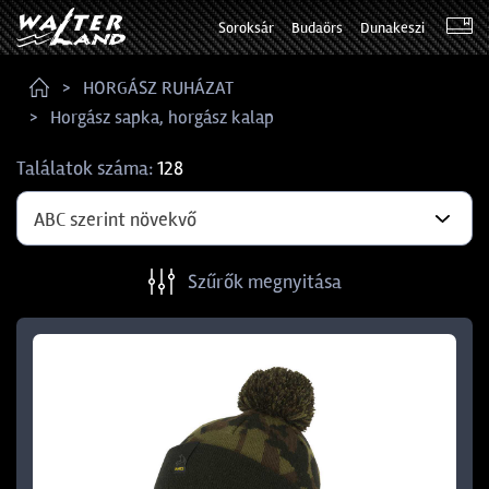
Soroksár
Budaörs
Dunakeszi
HORGÁSZ RUHÁZAT
Horgász sapka, horgász kalap
Találatok száma:
128
ABC szerint növekvő
Szűrők megnyitása