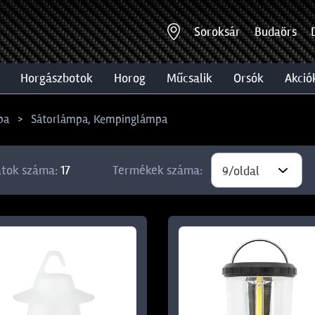
Soroksár
Budaörs
horgászbotok
horog
műcsalik
orsók
akció
pa
Sátorlámpa, Kempinglámpa
atok száma:
17
Termékek száma:
9/oldal