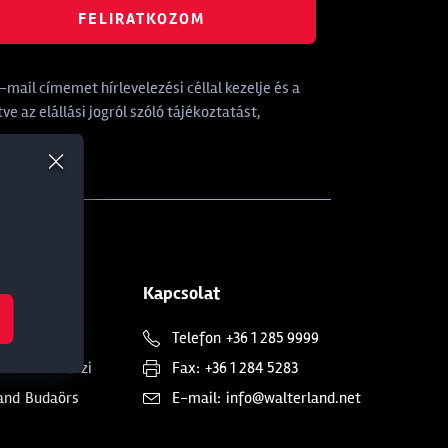
FELIRATKOZOM
mail címemet hírlevelezési céllal kezelje és a
tve az elállási jogról szóló tájékoztatást,
Kapcsolat
and
Soroksár
Telefon
+36 1 285 9999
and
Dunakeszi
Fax:
+36 1 284 5283
and
Budaörs
E-mail:
info@walterland.net