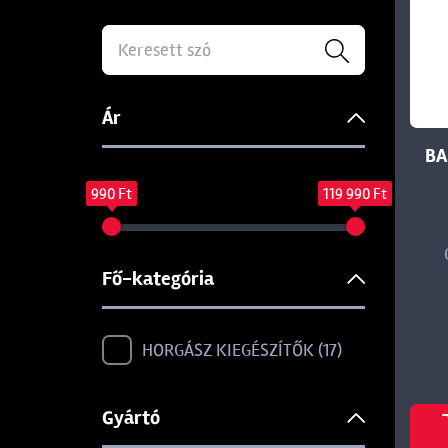
Ár
BA
990 Ft
119 990 Ft
Fő-kategória
HORGÁSZ KIEGÉSZÍTŐK
17
Gyártó