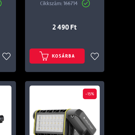
Cikkszám: 166714
2 490 Ft
KOSÁRBA
-15%