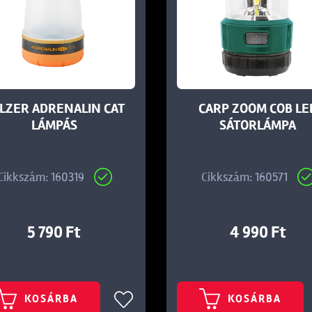
LZER ADRENALIN CAT
CARP ZOOM COB LE
LÁMPÁS
SÁTORLÁMPA
Cikkszám: 160319
Cikkszám: 160571
5 790 Ft
4 990 Ft
KOSÁRBA
KOSÁRBA