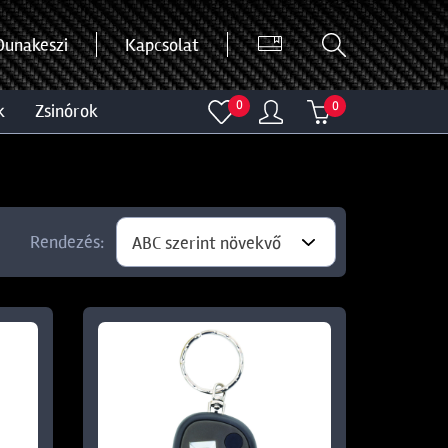
Dunakeszi
Kapcsolat
0
0
k
zsinórok
Rendezés:
ABC szerint növekvő