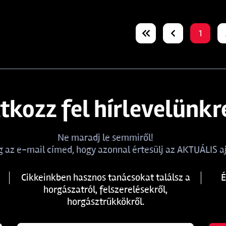
1
atkozz fel hírlevelünkr
Ne maradj le semmiről!
 az e-mail címed, hogy azonnal értesülj az AKTUÁLIS aj
Cikkeinkben hasznos tanácsokat találsz a
É
horgászatról, felszerelésekről,
horgásztrükkökről.