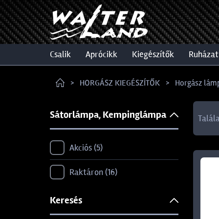
csalik
aprócikk
kiegészítők
ruházat
HORGÁSZ KIEGÉSZÍTŐK
Horgász lám
Sátorlámpa, Kempinglámpa
Talál
Akciós
5
Raktáron
16
Keresés