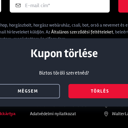
p, horgászbolt, horgász webáruház, csali, bot, orsó a nevemet és e-
il hírleveleket küldjön. Az
Általános szerződési feltételeket
, beleér
rtem, megértettem és elfogadom.
Termék törlése a kosárból
Kedvezmény törlése
Kupon törlése
Biztos töröli szeretnéd?
Biztos töröli szeretnéd?
Biztos töröli szeretnéd?
ános
Információ
Üzleteink
MÉGSEM
MÉGSEM
MÉGSEM
TÖRLÉS
TÖRLÉS
TÖRLÉS
Törzsvásárlói kedvezmény
WalterL
Általános Szerződési Feltételek
WalterL
kkártya
Adatvédelmi nyilatkozat
WalterL