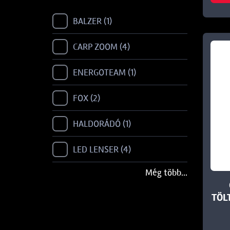
BALZER
1
CARP ZOOM
4
ENERGOTEAM
1
FOX
2
HALDORÁDÓ
1
LED LENSER
4
Még több...
NEVIS
1
TÖL
REIVA
2
SPOMB
1