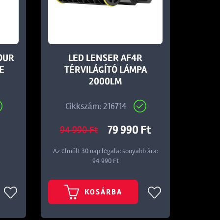
OUR
LED LENSER AF4R
GE
TÉRVILÁGÍTÓ LÁMPA
2000LM
Cikkszám: 216714
79 990 Ft
94 990 Ft
Az elmúlt 30 nap legalacsonyabb ára:
94 990 Ft
KOSÁRBA