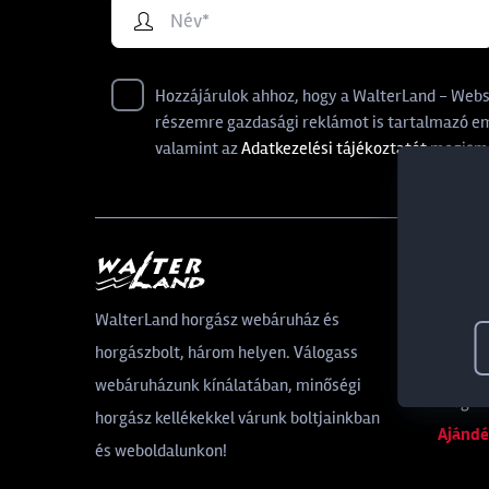
Hozzájárulok ahhoz, hogy a WalterLand - Websho
részemre gazdasági reklámot is tartalmazó ema
valamint az
Adatkezelési tájékoztatót
megisme
Által
WalterLand horgász webáruház és
horgászbolt, három helyen. Válogass
Rólunk
webáruházunk kínálatában, minőségi
Blog
horgász kellékekkel várunk boltjainkban
Ajándé
és weboldalunkon!