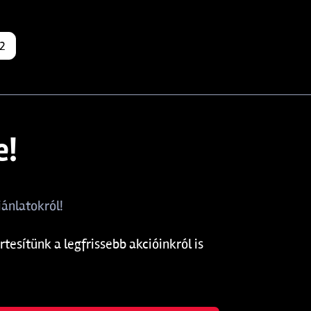
2
e!
ánlatokról!
rtesítünk a legfrissebb akcióinkról is