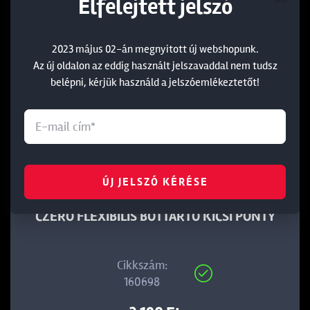
Elfelejtett jelszó
2023 május 02-án megnyitott új webshopunk.
Az új oldalon az eddig használt jelszavaddal nem tudsz
belépni, kérjük használd a jelszóemlékeztetőt!
ÚJ JELSZÓ KÉRÉSE
CZERO FLEXIBILIS BOTTARTÓ KICSI PONTY
Cikkszám:
160698