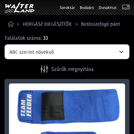
Soroksár
Budaörs
Dunakeszi
HORGÁSZ KIEGÉSZÍTŐK
Botösszefogó pánt
Találatok száma:
33
ABC szerint növekvő
Szűrők megnyitása