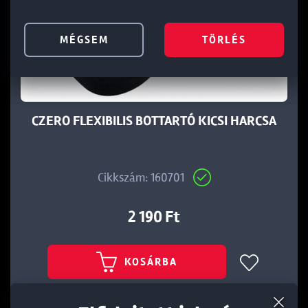
MÉGSEM
MÉGSEM
MÉGSEM
TÖRLÉS
TÖRLÉS
TÖRLÉS
CZERO FLEXIBILIS BOTTARTÓ KICSI HARCSA
Cikkszám: 160701
2 190 Ft
KOSÁRBA