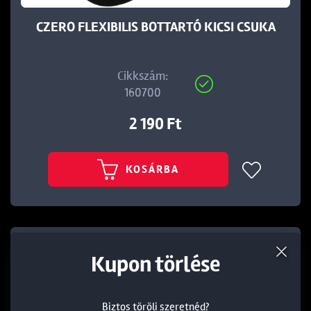
CZERO FLEXIBILIS BOTTARTÓ KICSI CSUKA
Cikkszám:
160700
2 190 Ft
KOSÁRBA
Termék törlése a kosárból
Kedvezmény törlése
Kupon törlése
Biztos töröli szeretnéd?
Biztos töröli szeretnéd?
Biztos töröli szeretnéd?