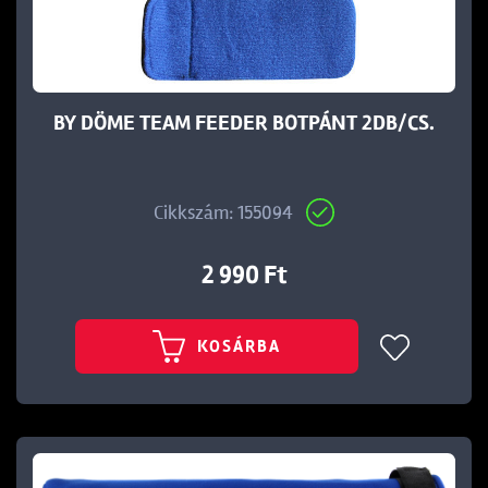
t
BY DÖME TEAM FEEDER BOTPÁNT 2DB/CS.
Cikkszám: 155094
2 990 Ft
KOSÁRBA