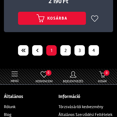
2 190 Ft
KOSÁRBA
1
2
3
4
0
0
MENÜ
KEDVENCEIM
BEJELENTKEZÉS
KOSÁR
Általános
Információ
Rólunk
Törzsvásárlói kedvezmény
Blog
Általános Szerződési Feltételek