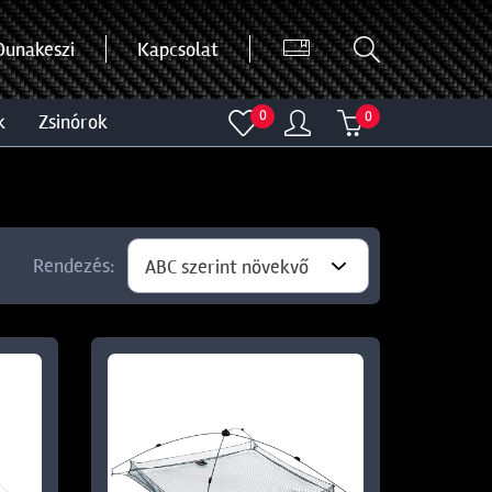
Dunakeszi
Kapcsolat
0
0
k
zsinórok
Rendezés:
ABC szerint növekvő