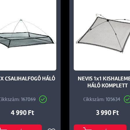
EX CSALIHALFOGÓ HÁLÓ
NEVIS 1x1 KISHALEM
HÁLÓ KOMPLETT
Cikkszám: 167069
Cikkszám: 105634
4 990 Ft
3 990 Ft