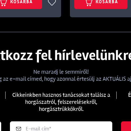
KOSÁRBA
KOSÁRBA
atkozz fel hírlevelünkr
Ne maradj le semmiről!
 az e-mail címed, hogy azonnal értesülj az AKTUÁLIS aj
Cikkeinkben hasznos tanácsokat találsz a
É
horgászatról, felszerelésekről,
horgásztrükkökről.