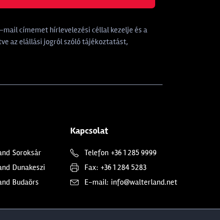
mail címemet hírlevelezési céllal kezelje és a
tve az elállási jogról szóló tájékoztatást,
Kapcsolat
and
Soroksár
Telefon
+36 1 285 9999
and
Dunakeszi
Fax:
+36 1 284 5283
and
Budaörs
E-mail:
info@walterland.net