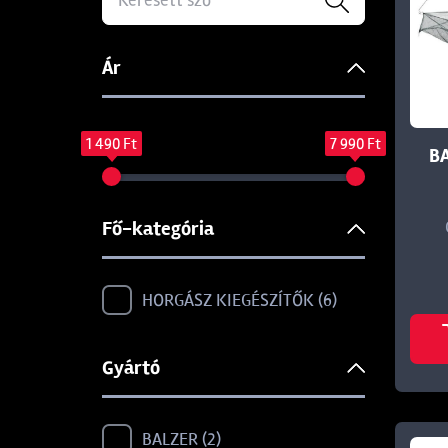
Ár
1 490 Ft
7 990 Ft
B
Fő-kategória
HORGÁSZ KIEGÉSZÍTŐK
6
Gyártó
BALZER
2