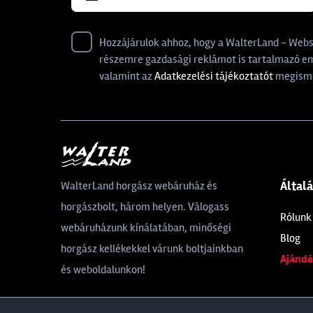
Hozzájárulok ahhoz, hogy a WalterLand - Websho
részemre gazdasági reklámot is tartalmazó ema
valamint az
Adatkezelési tájékoztatót
megisme
Által
WalterLand horgász webáruház és
horgászbolt, három helyen. Válogass
Rólunk
webáruházunk kínálatában, minőségi
Blog
horgász kellékekkel várunk boltjainkban
Ajándé
és weboldalunkon!