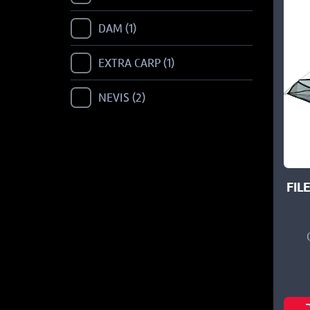
DAM
1
EXTRA CARP
1
NEVIS
2
FIL