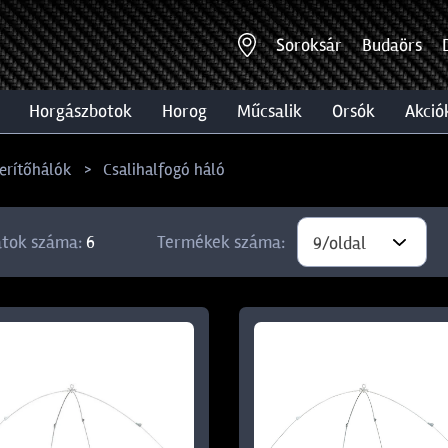
Soroksár
Budaörs
horgászbotok
horog
műcsalik
orsók
akció
erítőhálók
Csalihalfogó háló
atok száma:
6
Termékek száma:
9/oldal