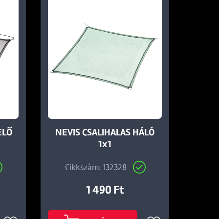
ELŐ
NEVIS CSALIHALAS HÁLÓ
1x1
Cikkszám: 132328
1 490 Ft