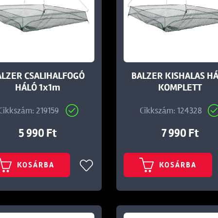
ALZER CSALIHALFOGÓ
BALZER KISHALAS H
HÁLÓ 1x1m
KOMPLETT
Cikkszám: 219159
Cikkszám: 124328
5 990 Ft
7 990 Ft
KOSÁRBA
KOSÁRBA