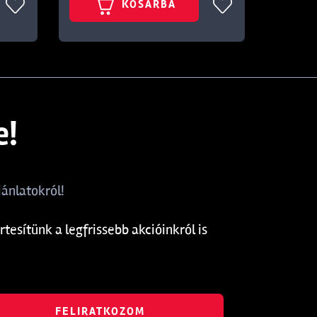
KOSÁRBA
e!
ánlatokról!
rtesítünk a legfrissebb akcióinkról is
FELIRATKOZOM