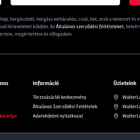
p, horgászbolt, horgász webáruház, csali, bot, orsó a nevemet és e-
il hírleveleket küldjön. Az
Általános szerződési feltételeket
, beleér
rtem, megértettem és elfogadom.
ános
Információ
Üzleteink
Törzsvásárlói kedvezmény
WalterL
Általános Szerződési Feltételek
WalterL
kkártya
Adatvédelmi nyilatkozat
WalterL