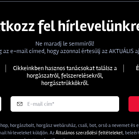
atkozz fel hírlevelünkr
Ne maradj le semmiről!
 az e-mail címed, hogy azonnal értesülj az AKTUÁLIS aj
Cikkeinkben hasznos tanácsokat találsz a
É
horgászatról, felszerelésekről,
horgásztrükkökről.
p, horgászbolt, horgász webáruház, csali, bot, orsó a nevemet és e-
il hírleveleket küldjön. Az
Általános szerződési feltételeket
, beleér