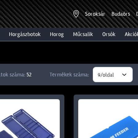
Soroksár
Budaörs
horgászbotok
horog
műcsalik
orsók
akció
atok száma:
52
Termékek száma:
9/oldal