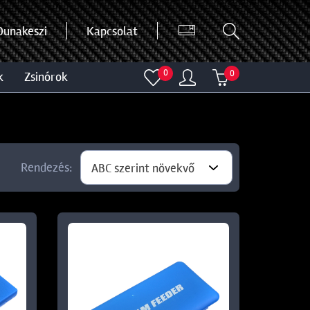
Dunakeszi
Kapcsolat
0
0
k
zsinórok
Rendezés:
ABC szerint növekvő