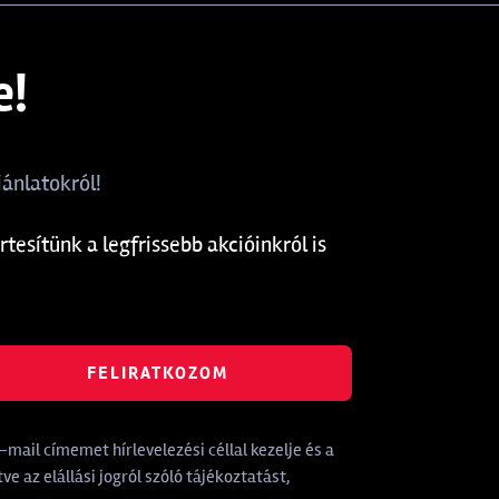
e!
ánlatokról!
rtesítünk a legfrissebb akcióinkról is
FELIRATKOZOM
mail címemet hírlevelezési céllal kezelje és a
tve az elállási jogról szóló tájékoztatást,