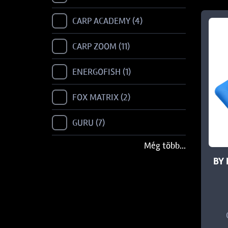
CARP ACADEMY
4
CARP ZOOM
11
ENERGOFISH
1
FOX MATRIX
2
GURU
7
Még több...
KORDA
2
BY
NEVIS
2
PRESTON
9
PROLOGIC
1