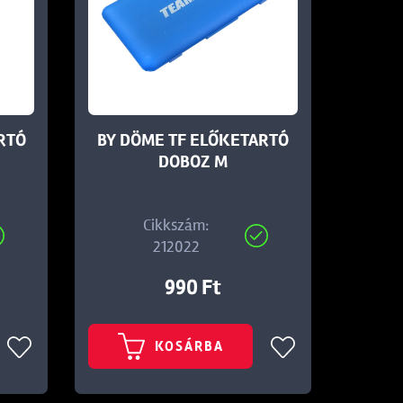
RTÓ
BY DÖME TF ELŐKETARTÓ
DOBOZ M
Cikkszám:
212022
990 Ft
KOSÁRBA