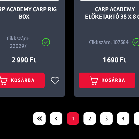
RP ACADEMY CARP RIG
CARP ACADEMY
BOX
ELŐKETARTÓ 38 X 8 
Cikkszám:
Cikkszám: 107584
220297
2 990 Ft
1 690 Ft
KOSÁRBA
KOSÁRBA
1
2
3
4