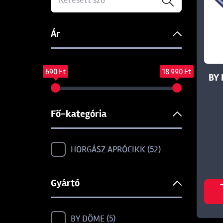
Ár
690 Ft
18 990 Ft
BY
Fő-kategória
HORGÁSZ APRÓCIKK
52
Gyártó
BY DÖME
5