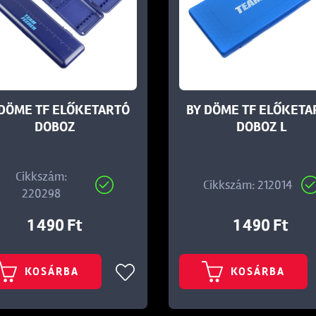
 DÖME TF ELŐKETARTÓ
BY DÖME TF ELŐKETA
DOBOZ
DOBOZ L
Cikkszám:
Cikkszám: 212014
220298
1 490 Ft
1 490 Ft
KOSÁRBA
KOSÁRBA