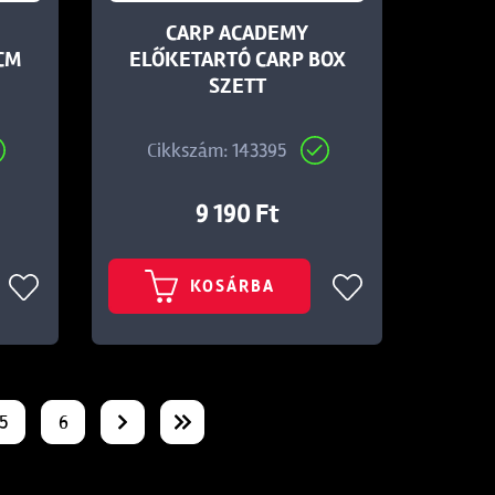
CARP ACADEMY
CM
ELŐKETARTÓ CARP BOX
SZETT
Cikkszám: 143395
9 190 Ft
KOSÁRBA
5
6