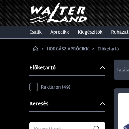
csalik
aprócikk
kiegészítők
ruházat
HORGÁSZ APRÓCIKK
Előketartó
Előketartó
Talál
Raktáron
49
Keresés