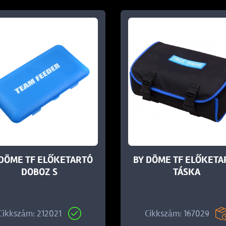
 DÖME TF ELŐKETARTÓ
BY DÖME TF ELŐKETA
DOBOZ S
TÁSKA
Cikkszám: 212021
Cikkszám: 167029