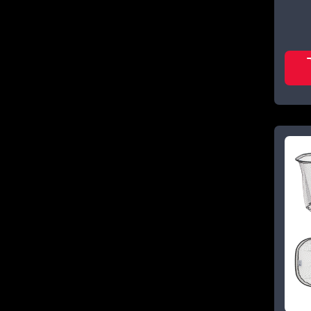
REIVA
9
RON THOMPSON
1
SAVAGE GEAR
6
WIZARD
1