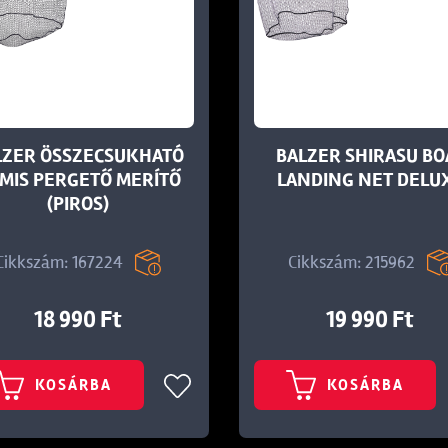
LZER ÖSSZECSUKHATÓ
BALZER SHIRASU BO
MIS PERGETŐ MERÍTŐ
LANDING NET DELU
(PIROS)
Cikkszám: 167224
Cikkszám: 215962
18 990 Ft
19 990 Ft
KOSÁRBA
KOSÁRBA