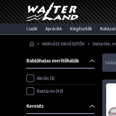
csalik
aprócikk
kiegészítők
ruházat
HORGÁSZ KIEGÉSZÍTŐK
Haltartók, m
Rablóhalas merítőhálók
Talál
Akciós
3
Raktáron
43
Keresés