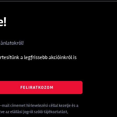
e!
ánlatokról!
rtesítünk a legfrissebb akcióinkról is
FELIRATKOZOM
mail címemet hírlevelezési céllal kezelje és a
tve az elállási jogról szóló tájékoztatást,