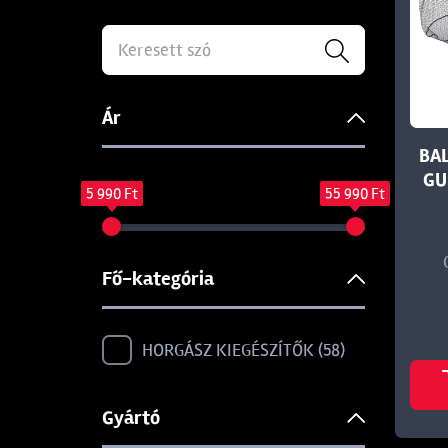
Ár
BA
GU
5 990 Ft
55 990 Ft
Fő-kategória
HORGÁSZ KIEGÉSZÍTŐK
58
Gyártó