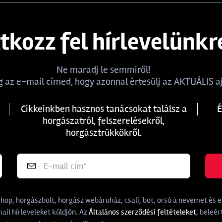
atkozz fel hírlevelünkr
Ne maradj le semmiről!
 az e-mail címed, hogy azonnal értesülj az AKTUÁLIS aj
Cikkeinkben hasznos tanácsokat találsz a
É
horgászatról, felszerelésekről,
horgásztrükkökről.
p, horgászbolt, horgász webáruház, csali, bot, orsó a nevemet és e-
il hírleveleket küldjön. Az
Általános szerződési feltételeket
, beleér