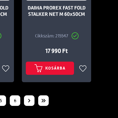
FOLD
DAIWA PROREX FAST FOLD
0CM
STALKER NET M 60x50CM
Cikkszám: 215547
17 990 Ft
KOSÁRBA
5
6