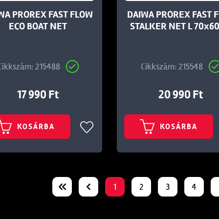
WA PROREX FAST FLOW
DAIWA PROREX FAST 
ECO BOAT NET
STALKER NET L 70x6
Cikkszám: 215488
Cikkszám: 215548
17 990 Ft
20 990 Ft
KOSÁRBA
KOSÁRBA
1
2
3
4