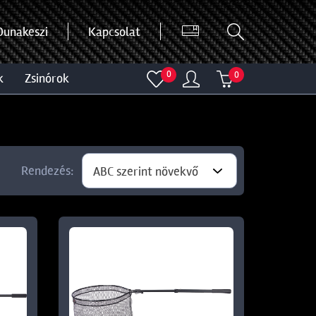
Dunakeszi
Kapcsolat
0
0
k
zsinórok
Rendezés:
ABC szerint növekvő