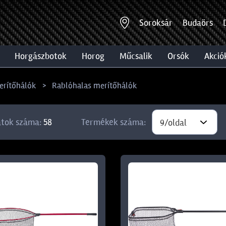
Soroksár
Budaörs
horgászbotok
horog
műcsalik
orsók
akció
erítőhálók
Rablóhalas merítőhálók
atok száma:
58
Termékek száma:
9/oldal