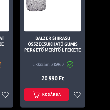
AT
BALZER SHIRASU
XE
ÖSSZECSUKHATÓ GUMIS
PERGETŐ MERÍTŐ L FEKETE
Cikkszám: 215960
20 990 Ft
KOSÁRBA