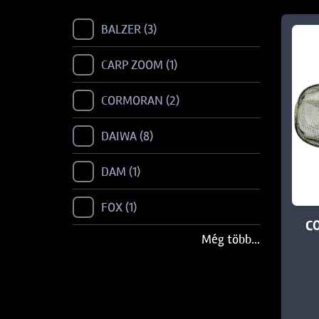
BALZER
3
CARP ZOOM
1
CORMORAN
2
DAIWA
8
DAM
1
FOX
1
C
Még több...
FOX RAGE
14
KORUM
1
RAPALA
10