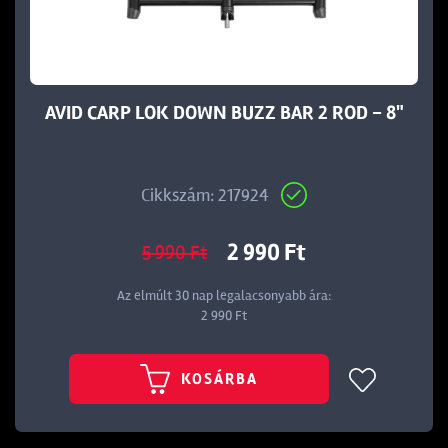
t
AVID CARP LOK DOWN BUZZ BAR 2 ROD - 8"
Cikkszám: 217924
2 990 Ft
5 990 Ft
Az elmúlt 30 nap legalacsonyabb ára:
2 990 Ft
KOSÁRBA