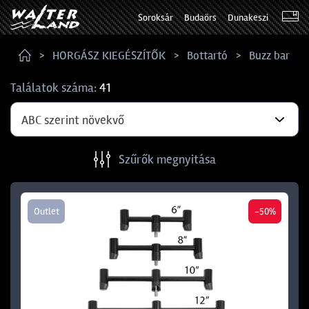
Soroksár
Budaörs
Dunakeszi
HORGÁSZ KIEGÉSZÍTŐK
Bottartó
Buzz bar
Találatok száma:
41
ABC szerint növekvő
Szűrők megnyitása
Outlet
-50%