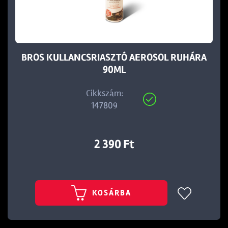
t
BROS KULLANCSRIASZTÓ AEROSOL RUHÁRA
90ML
Cikkszám:
147809
2 390 Ft
KOSÁRBA