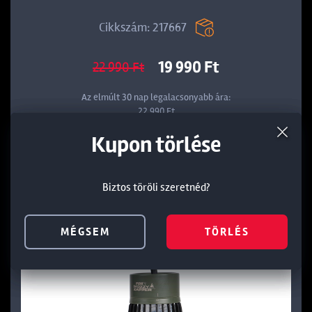
Cikkszám: 217667
19 990 Ft
22 990 Ft
Az elmúlt 30 nap legalacsonyabb ára:
22 990 Ft
Termék törlése a kosárból
Kedvezmény törlése
Kupon törlése
KOSÁRBA
Biztos töröli szeretnéd?
Biztos töröli szeretnéd?
Biztos töröli szeretnéd?
MÉGSEM
MÉGSEM
MÉGSEM
TÖRLÉS
TÖRLÉS
TÖRLÉS