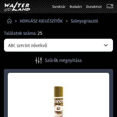
Soroksár
Budaörs
Dunakeszi
HORGÁSZ KIEGÉSZÍTŐK
Szúnyogriasztó
Találatok száma:
25
ABC szerint növekvő
Szűrők megnyitása