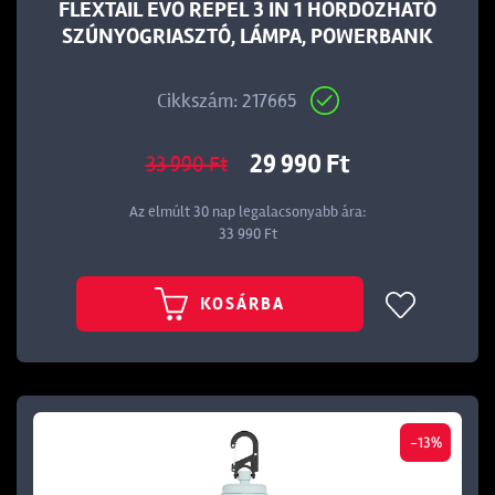
FLEXTAIL EVO REPEL 3 IN 1 HORDOZHATÓ
SZÚNYOGRIASZTÓ, LÁMPA, POWERBANK
Cikkszám: 217665
29 990 Ft
33 990 Ft
Az elmúlt 30 nap legalacsonyabb ára:
33 990 Ft
KOSÁRBA
-13%