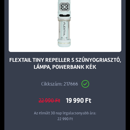
FLEXTAIL TINY REPELLER S SZÚNYOGRIASZTÓ,
LÁMPA, POWERBANK KÉK
Cikkszám: 217666
19 990 Ft
22 990 Ft
Az elmúlt 30 nap legalacsonyabb ára:
22 990 Ft