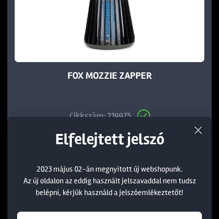
FOX MOZZIE ZAPPER
Cikkszám: 219975
Elfelejtett jelszó
7 490 Ft
2023 május 02-án megnyitott új webshopunk.
Az új oldalon az eddig használt jelszavaddal nem tudsz
belépni, kérjük használd a jelszóemlékeztetőt!
KOSÁRBA