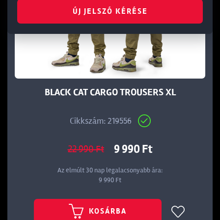
ÚJ JELSZÓ KÉRÉSE
BLACK CAT CARGO TROUSERS XL
Cikkszám: 219556
9 990 Ft
22 990 Ft
Az elmúlt 30 nap legalacsonyabb ára:
9 990 Ft
KOSÁRBA