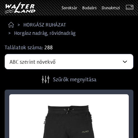
Soroksár
Budaörs
Dunakeszi
HORGÁSZ RUHÁZAT
Horgász nadrág, rövidnadrág
Találatok száma:
288
ABC szerint növekvő
Szűrők megnyitása