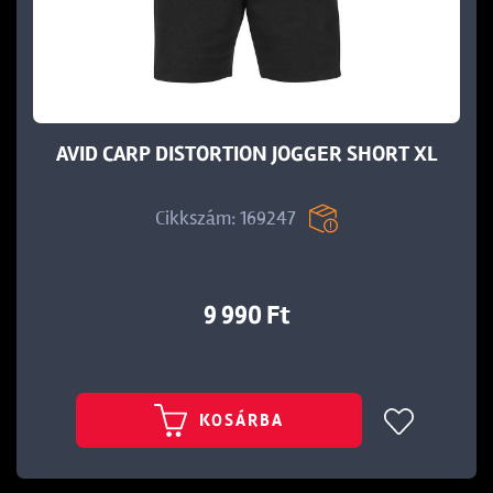
t
AVID CARP DISTORTION JOGGER SHORT XL
Cikkszám: 169247
9 990 Ft
KOSÁRBA