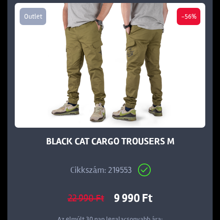
Outlet
-56%
BLACK CAT CARGO TROUSERS M
Cikkszám: 219553
9 990 Ft
22 990 Ft
Az elmúlt 30 nap legalacsonyabb ára: