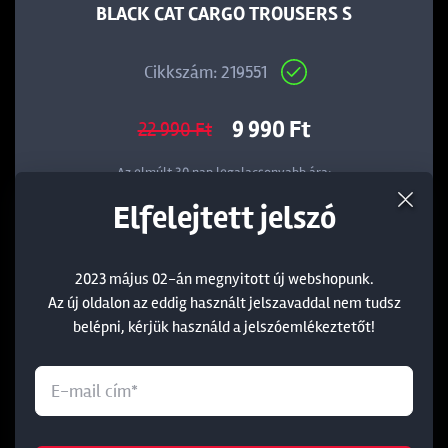
BLACK CAT CARGO TROUSERS S
Cikkszám: 219551
9 990 Ft
22 990 Ft
Az elmúlt 30 nap legalacsonyabb ára:
9 990 Ft
Elfelejtett jelszó
KOSÁRBA
2023 május 02-án megnyitott új webshopunk.
Az új oldalon az eddig használt jelszavaddal nem tudsz
belépni, kérjük használd a jelszóemlékeztetőt!
Outlet
-56%