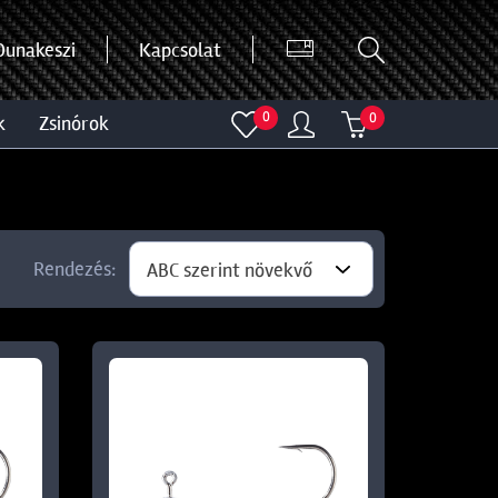
Dunakeszi
Kapcsolat
0
0
k
zsinórok
Rendezés:
ABC szerint növekvő