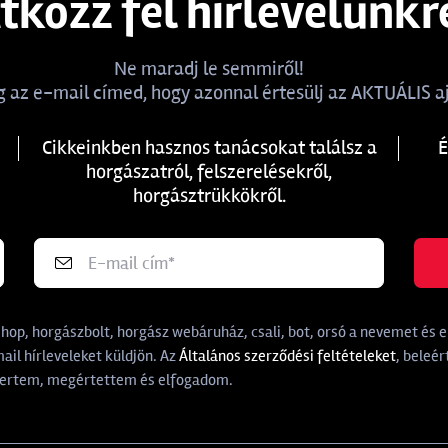
atkozz fel hírlevelünkr
Ne maradj le semmiről!
 az e-mail címed, hogy azonnal értesülj az AKTUÁLIS aj
Cikkeinkben hasznos tanácsokat találsz a
É
horgászatról, felszerelésekről,
horgásztrükkökről.
p, horgászbolt, horgász webáruház, csali, bot, orsó a nevemet és e-
il hírleveleket küldjön. Az
Általános szerződési feltételeket
, beleér
rtem, megértettem és elfogadom.