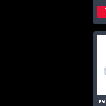
SPRO
53
STIKE KING
1
STRIKE KING
7
VMC
57
BAL