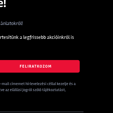
e!
ánlatokról!
rtesítünk a legfrissebb akcióinkról is
FELIRATKOZOM
mail címemet hírlevelezési céllal kezelje és a
tve az elállási jogról szóló tájékoztatást,