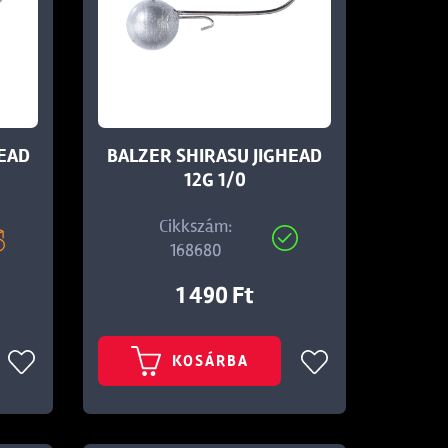
HEAD
BALZER SHIRASU JIGHEAD
12G 1/0
Cikkszám:
168680
1 490 Ft
KOSÁRBA