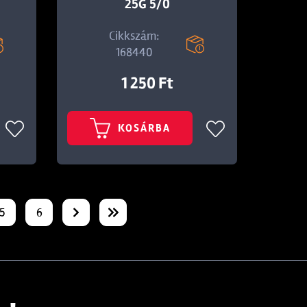
25G 5/0
Cikkszám:
168440
1 250 Ft
KOSÁRBA
5
6