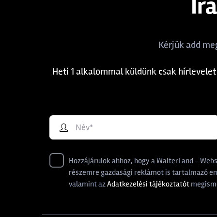
Ir
Kérjük add meg
Heti 1 alkalommal küldünk csak hírlevelet
Hozzájárulok ahhoz, hogy a WalterLand - Websho
részemre gazdasági reklámot is tartalmazó ema
valamint az
Adatkezelési tájékoztatót
megisme