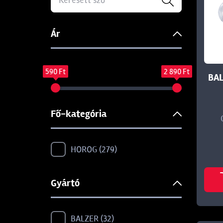
Ár
590 Ft
2 890 Ft
BAL
Fő-kategória
HOROG
279
Gyártó
BALZER
32