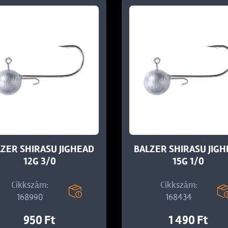
ZER SHIRASU JIGHEAD
BALZER SHIRASU JIG
12G 3/0
15G 1/0
Cikkszám:
Cikkszám:
168990
168434
950 Ft
1 490 Ft