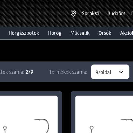
Soroksár
Budaörs
horgászbotok
horog
műcsalik
orsók
akció
atok száma:
279
Termékek száma:
9/oldal