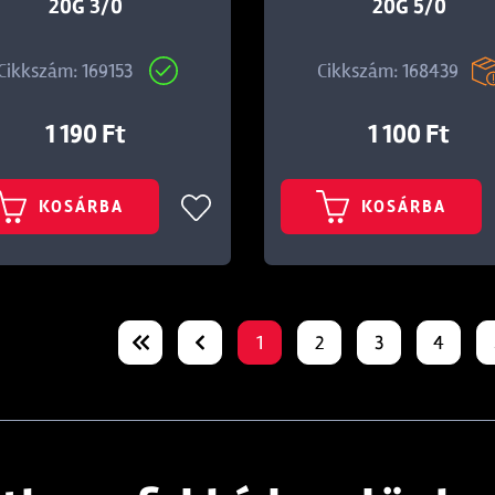
20G 3/0
20G 5/0
Cikkszám: 169153
Cikkszám: 168439
1 190 Ft
1 100 Ft
KOSÁRBA
KOSÁRBA
1
2
3
4