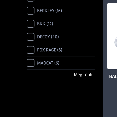
BERKLEY
16
BKK
12
DECOY
40
FOX RAGE
8
MADCAT
6
Még több...
MANTA
1
BAL
OWNER
4
RAPALA
2
REIVA
41