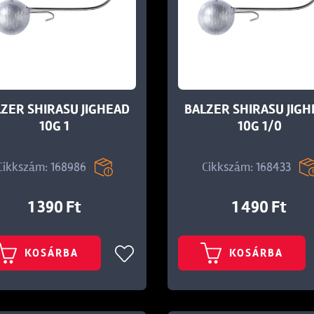
ZER SHIRASU JIGHEAD
BALZER SHIRASU JIG
10G 1
10G 1/0
Cikkszám: 168986
Cikkszám: 168433
1 390 Ft
1 490 Ft
KOSÁRBA
KOSÁRBA