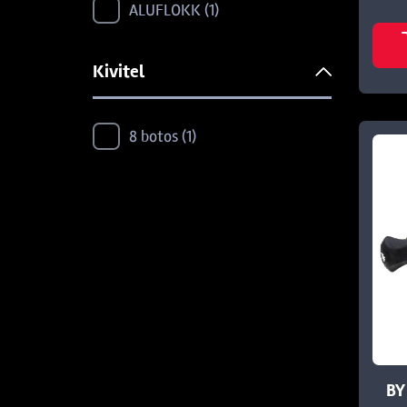
ALUFLOKK
1
SERIE WALTER
19
Kivitel
TUBERTINI
2
8 botos
1
BY