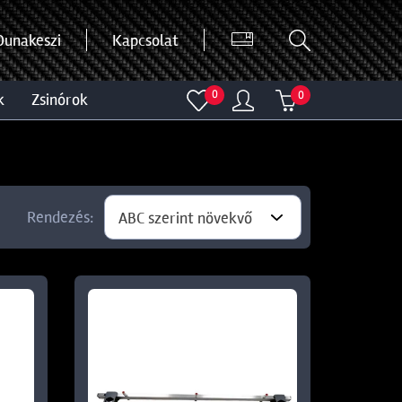
Dunakeszi
Kapcsolat
0
0
k
zsinórok
Rendezés:
ABC szerint növekvő