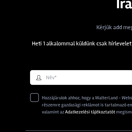
Ir
Kérjük add meg
Heti 1 alkalommal küldünk csak hírlevelet
Hozzájárulok ahhoz, hogy a WalterLand - Websho
részemre gazdasági reklámot is tartalmazó ema
valamint az
Adatkezelési tájékoztatót
megisme