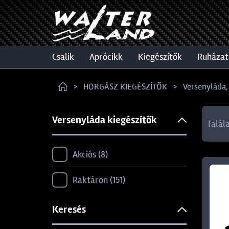
csalik
aprócikk
kiegészítők
ruházat
HORGÁSZ KIEGÉSZÍTŐK
Versenyláda,
Versenyláda kiegészítők
Talál
Akciós
8
Raktáron
151
Keresés