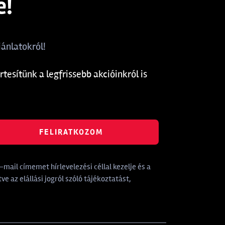
e!
ánlatokról!
rtesítünk a legfrissebb akcióinkról is
FELIRATKOZOM
mail címemet hírlevelezési céllal kezelje és a
tve az elállási jogról szóló tájékoztatást,