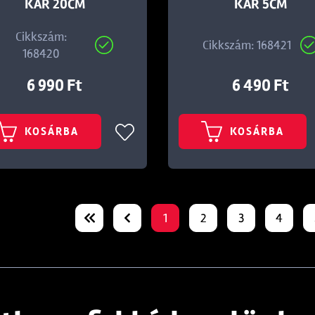
KAR 20CM
KAR 5CM
Cikkszám:
Cikkszám: 168421
168420
6 990 Ft
6 490 Ft
KOSÁRBA
KOSÁRBA
1
2
3
4