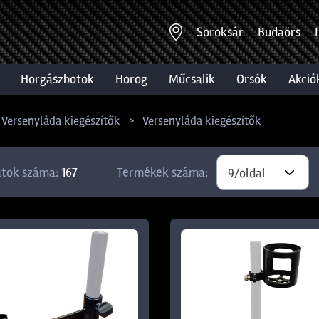
Soroksár
Budaörs
horgászbotok
horog
műcsalik
orsók
akció
 Versenyláda kiegészítők
Versenyláda kiegészítők
atok száma:
167
Termékek száma:
9/oldal