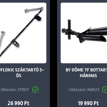
UFLOKK SZÁKTARTÓ 5-
BY DÖME TF BOTTAR
ÖS
HÁRMAS
Cikkszám: 217877
Cikkszám: 168423
26 990 Ft
19 990 Ft