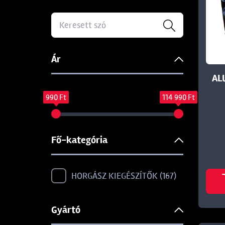
Ár
AL
990 Ft
114 990 Ft
Fő-kategória
HORGÁSZ KIEGÉSZÍTŐK
167
Gyártó