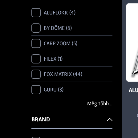
ALUFLOKK
4
BY DÖME
6
CARP ZOOM
5
FILEX
1
FOX MATRIX
44
GURU
3
AL
Még több...
KORUM
9
BRAND
NEVIS
2
PRESTON
72