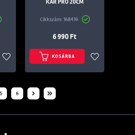
KAR PRO 20CM
Cikkszám: 168419
6 990 Ft
KOSÁRBA
5
6