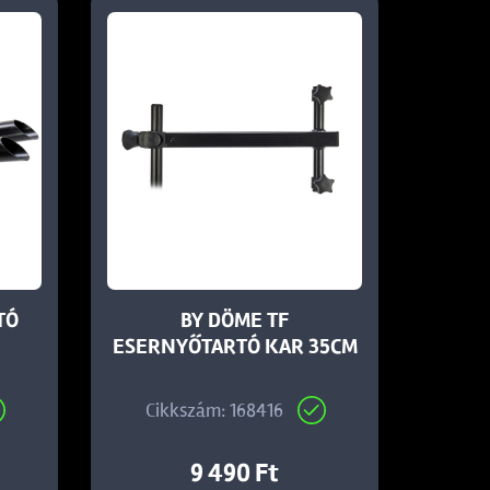
TÓ
BY DÖME TF
ESERNYŐTARTÓ KAR 35CM
Cikkszám: 168416
9 490 Ft