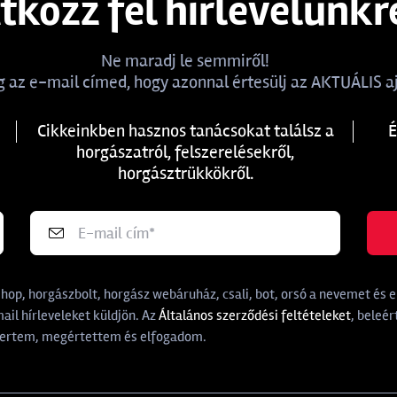
atkozz fel hírlevelünkr
Ne maradj le semmiről!
 az e-mail címed, hogy azonnal értesülj az AKTUÁLIS aj
Cikkeinkben hasznos tanácsokat találsz a
É
horgászatról, felszerelésekről,
horgásztrükkökről.
p, horgászbolt, horgász webáruház, csali, bot, orsó a nevemet és e-
il hírleveleket küldjön. Az
Általános szerződési feltételeket
, beleér
rtem, megértettem és elfogadom.