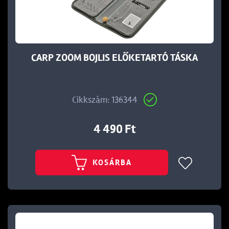
t
CARP ZOOM BOJLIS ELŐKETARTÓ TÁSKA
Cikkszám: 136344
4 490 Ft
KOSÁRBA