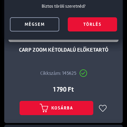
Biztos töröli szeretnéd?
Biztos töröli szeretnéd?
Biztos töröli szeretnéd?
MÉGSEM
MÉGSEM
MÉGSEM
TÖRLÉS
TÖRLÉS
TÖRLÉS
CARP ZOOM KÉTOLDALÚ ELŐKETARTÓ
Cikkszám: 145625
1 790 Ft
KOSÁRBA