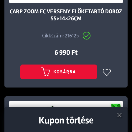
CARP ZOOM FC VERSENY ELŐKETARTÓ DOBOZ
55×14×26CM
Cikkszám: 216125
6 990 Ft
KOSÁRBA
Termék törlése a kosárból
Kedvezmény törlése
Kupon törlése