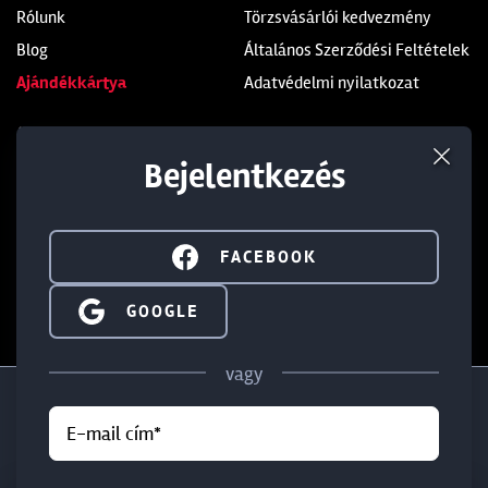
Rólunk
Törzsvásárlói kedvezmény
Blog
Általános Szerződési Feltételek
Ajándékkártya
Adatvédelmi nyilatkozat
Üzleteink
Kapcsolat
Bejelentkezés
Soroksár
+36 1 285 9999
Dunakeszi
+36 1 284 5283
Budaörs
info@walterland.net
FACEBOOK
SIGN IN WITH GOOGLE
GOOGLE
IRATKOZZ FEL HÍRLEVELÜNKRE!
vagy
E-mail cím*