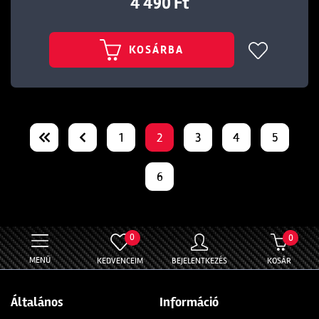
4 490 Ft
KOSÁRBA
1
2
3
4
5
6
0
0
MENÜ
KEDVENCEIM
BEJELENTKEZÉS
KOSÁR
Általános
Információ