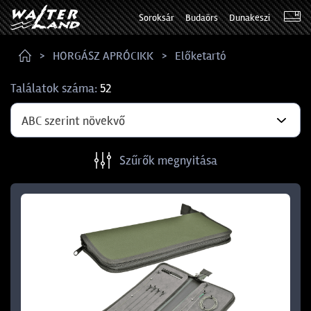
Soroksár
Budaörs
Dunakeszi
HORGÁSZ APRÓCIKK
Előketartó
Találatok száma:
52
ABC szerint növekvő
Szűrők megnyitása