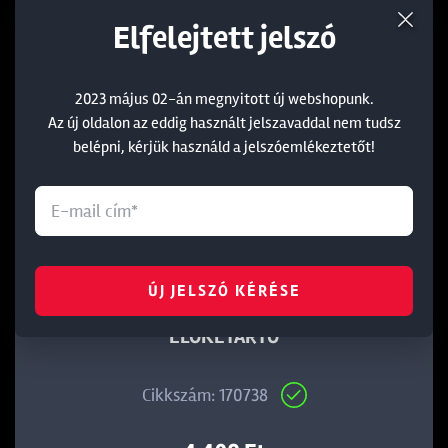
Elfelejtett jelszó
2023 május 02-án megnyitott új webshopunk.
Az új oldalon az eddig használt jelszavaddal nem tudsz
belépni, kérjük használd a jelszóemlékeztetőt!
ÚJ JELSZÓ KÉRÉSE
CARP ZOOM MÁGNESZÁRAS APRÓCIKK ÉS
ELŐKETARTÓ
Cikkszám: 170738