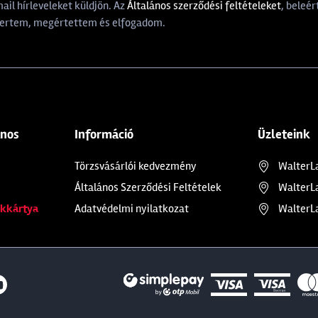
il hírleveleket küldjön. Az
Általános szerződési feltételeket
, beleér
rtem, megértettem és elfogadom.
ános
Információ
Üzleteink
Törzsvásárlói kedvezmény
WalterL
Általános Szerződési Feltételek
WalterL
kkártya
Adatvédelmi nyilatkozat
WalterL