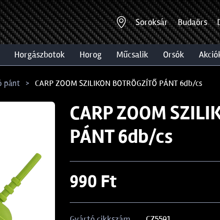
Soroksár
Budaörs
horgászbotok
horog
műcsalik
orsók
akció
ó pánt
CARP ZOOM SZILIKON BOTRÖGZÍTŐ PÁNT 6db/cs
CARP ZOOM SZILI
PÁNT 6db/cs
990 Ft
CZ5591
Gyártó cikkszám