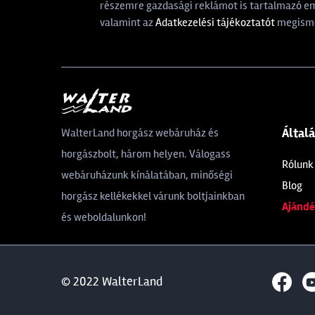
részemre gazdasági reklámot is tartalmazó ema
valamint az
Adatkezelési tájékoztatót
megisme
Által
WalterLand horgász webáruház és
horgászbolt, három helyen. Válogass
Rólunk
webáruházunk kínálatában, minőségi
Blog
horgász kellékekkel várunk boltjainkban
Ajándé
és weboldalunkon!
© 2022 WalterLand