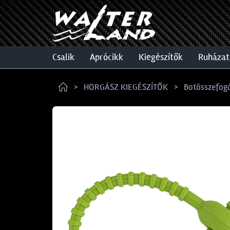
csalik
aprócikk
kiegészítők
ruházat
HORGÁSZ KIEGÉSZÍTŐK
Botösszefog