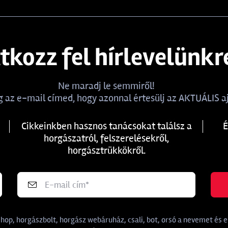
atkozz fel hírlevelünkr
Ne maradj le semmiről!
 az e-mail címed, hogy azonnal értesülj az AKTUÁLIS aj
Cikkeinkben hasznos tanácsokat találsz a
É
horgászatról, felszerelésekről,
horgásztrükkökről.
p, horgászbolt, horgász webáruház, csali, bot, orsó a nevemet és e-