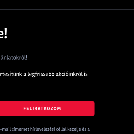
e!
ánlatokról!
rtesítünk a legfrissebb akcióinkról is
FELIRATKOZOM
mail címemet hírlevelezési céllal kezelje és a