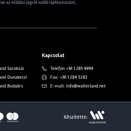
tve az elállási jogról szóló tájékoztatást,
Kapcsolat
and
Soroksár
Telefon
+36 1 285 9999
and
Dunakeszi
Fax:
+36 1 284 5283
and
Budaörs
E-mail:
info@walterland.net
Készítette: