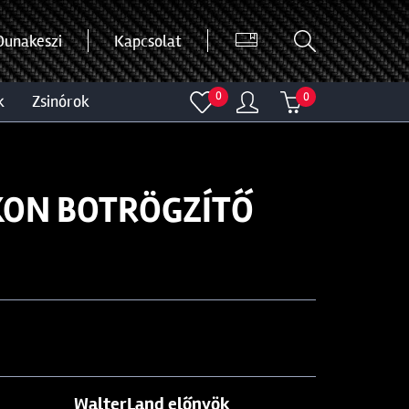
Dunakeszi
Kapcsolat
0
0
k
zsinórok
KON BOTRÖGZÍTŐ
WalterLand előnyök