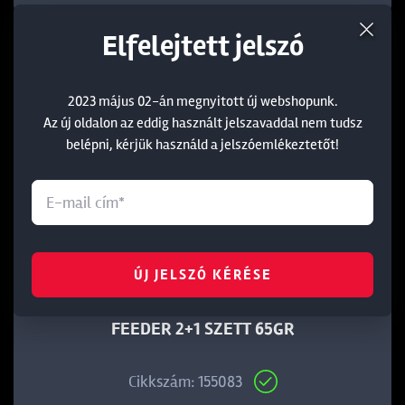
Elfelejtett jelszó
2023 május 02-án megnyitott új webshopunk.
Az új oldalon az eddig használt jelszavaddal nem tudsz
belépni, kérjük használd a jelszóemlékeztetőt!
ÚJ JELSZÓ KÉRÉSE
BY DÖME TEAM FEEDER VARIO METHOD
FEEDER 2+1 SZETT 65GR
Cikkszám: 155083