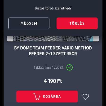
Biztos töröli szeretnéd?
Biztos töröli szeretnéd?
Biztos töröli szeretnéd?
MÉGSEM
MÉGSEM
MÉGSEM
TÖRLÉS
TÖRLÉS
TÖRLÉS
BY DÖME TEAM FEEDER VARIO METHOD
FEEDER 2+1 SZETT 45GR
Cikkszám: 155081
4 190 Ft
KOSÁRBA