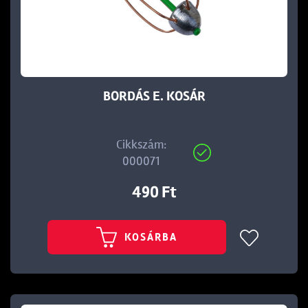
t
BORDÁS E. KOSÁR
Cikkszám:
000071
490 Ft
KOSÁRBA