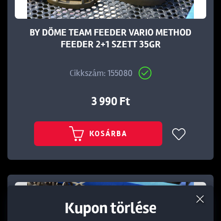
BY DÖME TEAM FEEDER VARIO METHOD
FEEDER 2+1 SZETT 35GR
Cikkszám: 155080
3 990 Ft
KOSÁRBA
Termék törlése a kosárból
Kedvezmény törlése
Kupon törlése