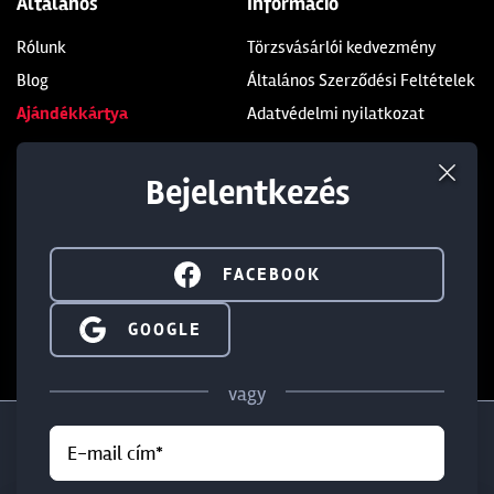
Általános
Információ
Rólunk
Törzsvásárlói kedvezmény
Blog
Általános Szerződési Feltételek
Ajándékkártya
Adatvédelmi nyilatkozat
Üzleteink
Kapcsolat
Bejelentkezés
Soroksár
+36 1 285 9999
Dunakeszi
+36 1 284 5283
FACEBOOK
Budaörs
info@walterland.net
SIGN IN WITH GOOGLE
GOOGLE
IRATKOZZ FEL HÍRLEVELÜNKRE!
vagy
E-mail cím*