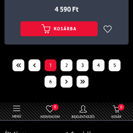
4 590 Ft
KOSÁRBA
1
2
3
4
5
6
0
0
MENÜ
KEDVENCEIM
BEJELENTKEZÉS
KOSÁR