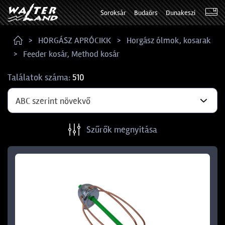
Soroksár
Budaörs
Dunakeszi
HORGÁSZ APRÓCIKK
Horgász ólmok, kosarak
Feeder kosár, Method kosár
Találatok száma:
510
ABC szerint növekvő
Szűrők megnyitása