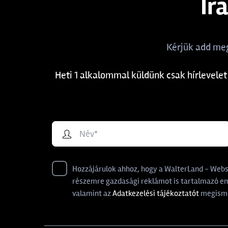
Ir
Kérjük add meg
Heti 1 alkalommal küldünk csak hírlevelet
Hozzájárulok ahhoz, hogy a WalterLand - Websho
részemre gazdasági reklámot is tartalmazó ema
valamint az
Adatkezelési tájékoztatót
megisme