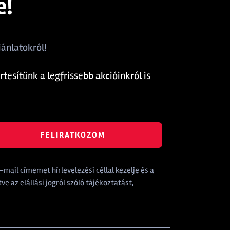
e!
ánlatokról!
rtesítünk a legfrissebb akcióinkról is
FELIRATKOZOM
mail címemet hírlevelezési céllal kezelje és a
tve az elállási jogról szóló tájékoztatást,