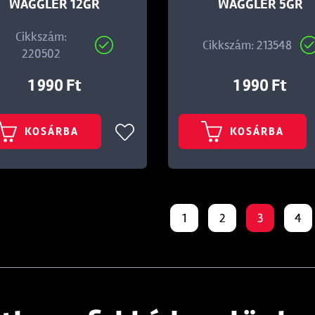
WAGGLER 12GR
WAGGLER 5GR
Cikkszám:
Cikkszám: 213548
220502
1 990 Ft
1 990 Ft
KOSÁRBA
KOSÁRBA
1
2
3
4