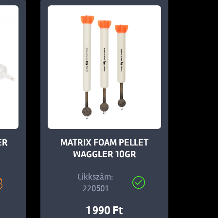
ER
MATRIX FOAM PELLET
WAGGLER 10GR
Cikkszám:
220501
1 990 Ft