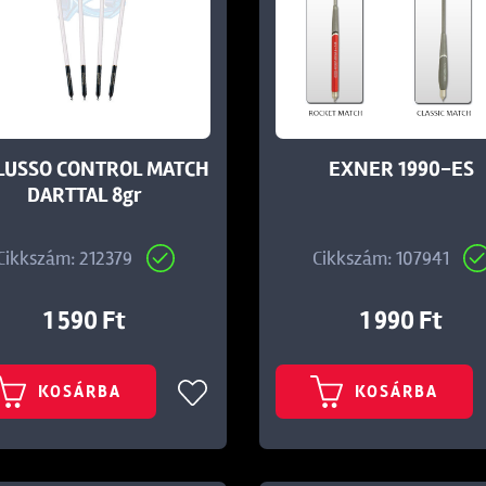
LUSSO CONTROL MATCH
EXNER 1990-ES
DARTTAL 8gr
Cikkszám: 212379
Cikkszám: 107941
1 590 Ft
1 990 Ft
KOSÁRBA
KOSÁRBA