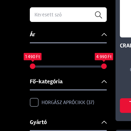
Ár
CRA
1 490 Ft
4 990 Ft
Fő-kategória
HORGÁSZ APRÓCIKK
37
Gyártó