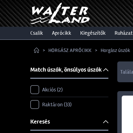
csalik
aprócikk
kiegészítők
ruházat
HORGÁSZ APRÓCIKK
Horgász úszók
Match úszók, önsúlyos úszók
Talál
Akciós
2
Raktáron
33
Keresés