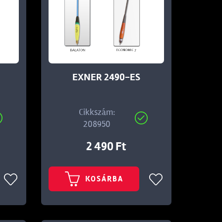
EXNER 2490-ES
Cikkszám:
208950
2 490 Ft
KOSÁRBA