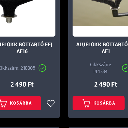
UFLOKK BOTTARTÓ FEJ
ALUFLOKK BOTTARTÓ
AF16
AF1
Cikkszám:
Cikkszám: 210305
144334
2 490 Ft
2 490 Ft
KOSÁRBA
KOSÁRBA