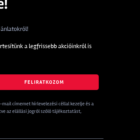
e!
ánlatokról!
rtesítünk a legfrissebb akcióinkról is
FELIRATKOZOM
mail címemet hírlevelezési céllal kezelje és a
tve az elállási jogról szóló tájékoztatást,