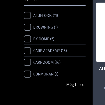
ALUFLOKK
11
BROWNING
1
BY DÖME
5
CARP ACADEMY
18
CARP ZOOM
16
AL
CORMORAN
1
Még több...
DAIWA
3
FILEX
2