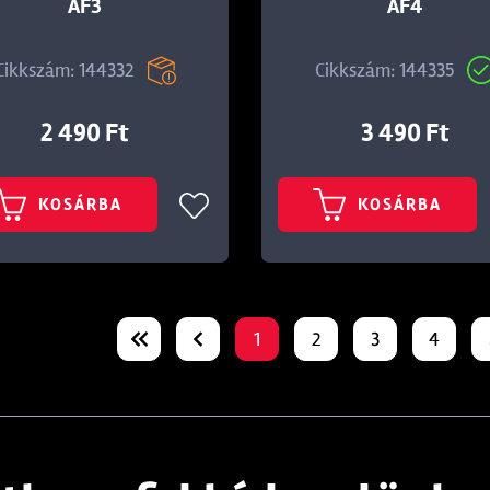
AF3
AF4
Cikkszám: 144332
Cikkszám: 144335
2 490 Ft
3 490 Ft
KOSÁRBA
KOSÁRBA
1
2
3
4