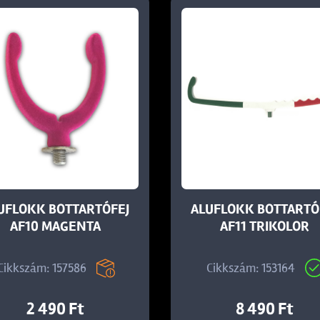
UFLOKK BOTTARTÓFEJ
ALUFLOKK BOTTARTÓ
AF10 MAGENTA
AF11 TRIKOLOR
Cikkszám: 157586
Cikkszám: 153164
2 490 Ft
8 490 Ft