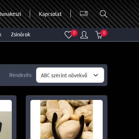
Dunakeszi
Kapcsolat
0
0
k
zsinórok
Rendezés:
ABC szerint növekvő