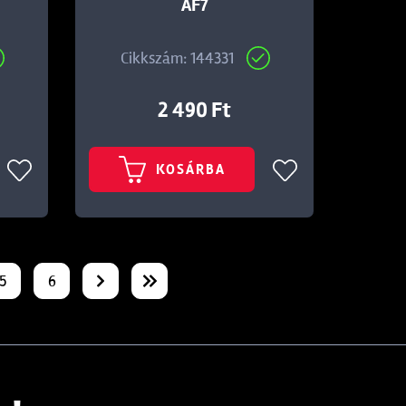
AF7
Cikkszám: 144331
2 490 Ft
KOSÁRBA
5
6