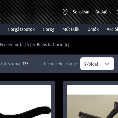
Soroksár
Budaörs
horgászbotok
horog
műcsalik
orsók
akció
Feeder bottartó fej, Bojlis bottartó fej
atok száma:
137
Termékek száma:
9/oldal