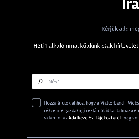
Ir
Kérjük add meg
Heti 1 alkalommal küldünk csak hírlevelet
Hozzájárulok ahhoz, hogy a WalterLand - Websho
részemre gazdasági reklámot is tartalmazó ema
valamint az
Adatkezelési tájékoztatót
megisme