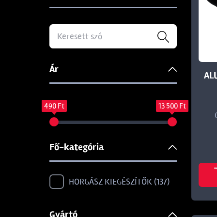
Ár
AL
490 Ft
13 500 Ft
Fő-kategória
HORGÁSZ KIEGÉSZÍTŐK
137
Gyártó