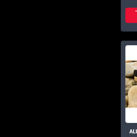
FILFISHING
1
FOX
3
FOX MATRIX
7
GURU
5
KORUM
17
MAROS MIX
3
NEVIS
22
PRESTON
9
PROLOGIC
8
AL