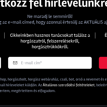
atkozz fel hírlevelünkr
Ne maradj le semmiről!
 az e-mail címed, hogy azonnal értesülj az AKTUÁLIS aj
Cikkeinkben hasznos tanácsokat találsz a
É
horgászatról, felszerelésekről,
horgásztrükkökről.
p, horgászbolt, horgász webáruház, csali, bot, orsó a nevemet és e-
il hírleveleket küldjön. Az
Általános szerződési feltételeket
, beleér
rtem, megértettem és elfogadom.