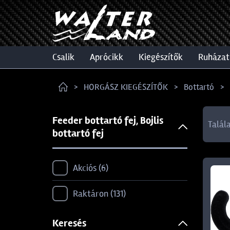
csalik
aprócikk
kiegészítők
ruházat
HORGÁSZ KIEGÉSZÍTŐK
Bottartó
Feeder bottartó fej, Bojlis
Talál
bottartó fej
Akciós
6
Raktáron
131
Keresés