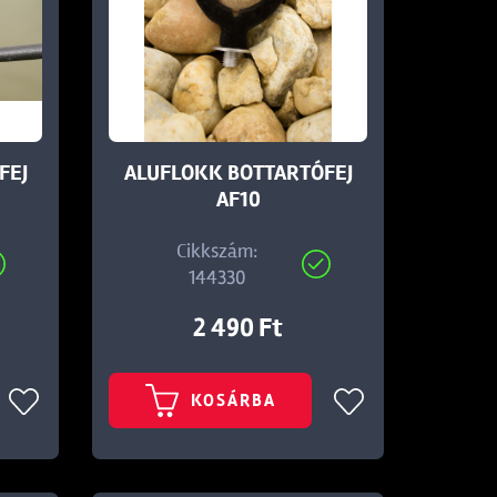
FEJ
ALUFLOKK BOTTARTÓFEJ
AF10
Cikkszám:
144330
2 490 Ft
KOSÁRBA