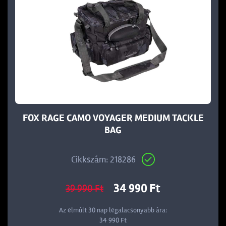
FOX RAGE CAMO VOYAGER MEDIUM TACKLE
BAG
Cikkszám: 218286
34 990 Ft
39 990 Ft
Az elmúlt 30 nap legalacsonyabb ára:
34 990 Ft