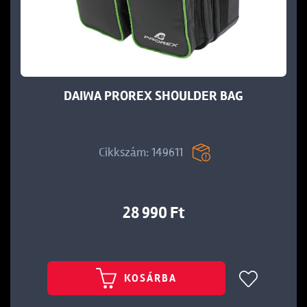
DAIWA PROREX SHOULDER BAG
t
Cikkszám: 149611
28 990 Ft
KOSÁRBA