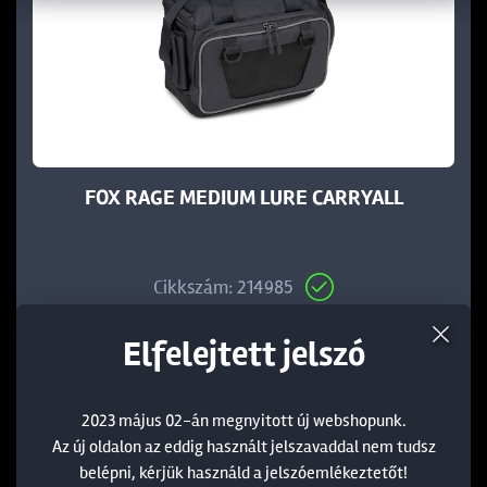
FOX RAGE MEDIUM LURE CARRYALL
Cikkszám: 214985
Elfelejtett jelszó
13 990 Ft
19 990 Ft
Az elmúlt 30 nap legalacsonyabb ára:
13 990 Ft
2023 május 02-án megnyitott új webshopunk.
Az új oldalon az eddig használt jelszavaddal nem tudsz
belépni, kérjük használd a jelszóemlékeztetőt!