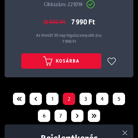
Cikkszám: 221019
7 990 Ft
15 990 Ft
Az elmúlt 30 nap legalacsonyabb ára:
7 990 Ft
KOSÁRBA
1
2
3
4
5
6
7