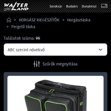
Soroksár
Budaörs
Dunakeszi
HORGÁSZ KIEGÉSZÍTŐK
Horgásztáska
Pergető táska
Találatok száma:
96
ABC szerint növekvő
Szűrők megnyitása