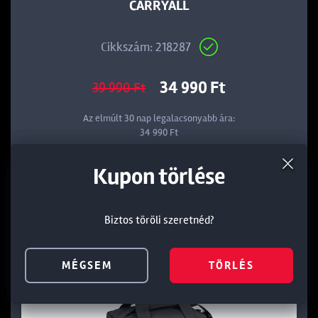
CARRYALL
Cikkszám: 218287
34 990 Ft
39 990 Ft
Az elmúlt 30 nap legalacsonyabb ára:
34 990 Ft
Termék törlése a kosárból
Kedvezmény törlése
Kupon törlése
KOSÁRBA
Biztos töröli szeretnéd?
Biztos töröli szeretnéd?
Biztos töröli szeretnéd?
MÉGSEM
MÉGSEM
MÉGSEM
TÖRLÉS
TÖRLÉS
TÖRLÉS
Outlet
-30%