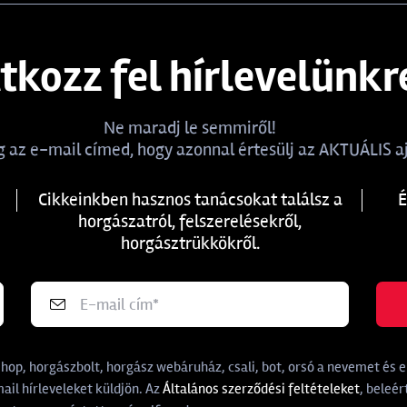
atkozz fel hírlevelünkr
Ne maradj le semmiről!
 az e-mail címed, hogy azonnal értesülj az AKTUÁLIS aj
Cikkeinkben hasznos tanácsokat találsz a
É
horgászatról, felszerelésekről,
horgásztrükkökről.
p, horgászbolt, horgász webáruház, csali, bot, orsó a nevemet és e-
il hírleveleket küldjön. Az
Általános szerződési feltételeket
, beleér