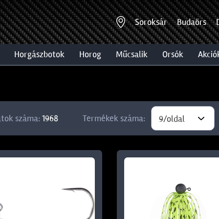
Soroksár
Budaörs
horgászbotok
horog
műcsalik
orsók
akció
atok száma:
1968
Termékek száma:
9/oldal