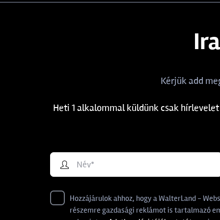
NEVIS
94
Ir
OWNER
338
PB PRODUCTS
4
Kérjük add meg
PRESTON
87
Heti 1 alkalommal küldünk csak hírlevelet
RAPALA
2
REIVA
60
SAVAGE GEAR
3
SENSAS
7
Hozzájárulok ahhoz, hogy a WalterLand - Websho
részemre gazdasági reklámot is tartalmazó ema
SPRO
57