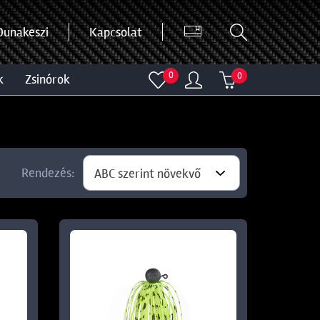
Dunakeszi
Kapcsolat
0
0
k
zsinórok
Rendezés:
ABC szerint növekvő