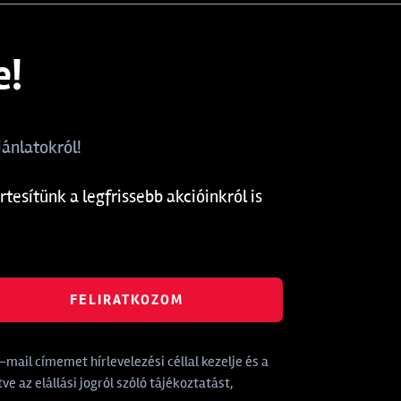
e!
ánlatokról!
rtesítünk a legfrissebb akcióinkról is
FELIRATKOZOM
mail címemet hírlevelezési céllal kezelje és a
tve az elállási jogról szóló tájékoztatást,