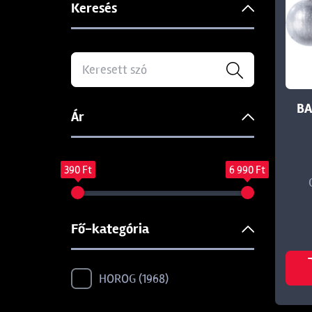
Keresés
BA
Ár
390 Ft
6 990 Ft
Fő-kategória
HOROG
1968