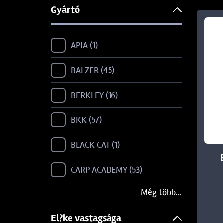
Gyártó
APIA
1
BALZER
45
BERKLEY
16
BKK
57
BLACK CAT
1
CARP ACADEMY
53
Még több...
CARP SPIRIT
1
El?ke vastagsága
CAT SPIRIT
3