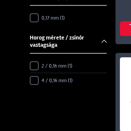
CORMORAN
3
0,17 mm
1
DAIWA
9
Horog mérete / zsinór
DAM
11
vastagsága
DECOY
122
2 / 0,16 mm
1
EA
11
4 / 0,16 mm
1
EXTRA CARP
20
FILFISHING
8
FOX
94
FOX RAGE
14