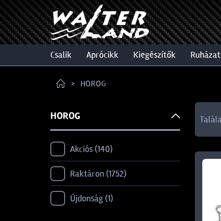
csalik
aprócikk
kiegészítők
ruházat
HOROG
HOROG
Talál
Akciós
140
Raktáron
1752
Újdonság
1