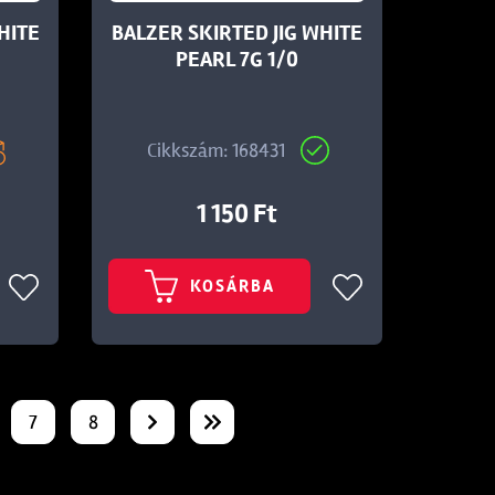
HITE
BALZER SKIRTED JIG WHITE
PEARL 7G 1/0
Cikkszám: 168431
1 150 Ft
KOSÁRBA
7
8