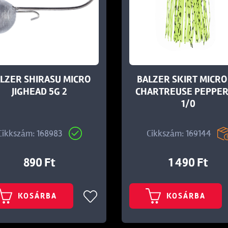
LZER SHIRASU MICRO
BALZER SKIRT MICRO 
JIGHEAD 5G 2
CHARTREUSE PEPPER
1/0
Cikkszám: 168983
Cikkszám: 169144
890 Ft
1 490 Ft
KOSÁRBA
KOSÁRBA