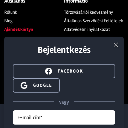
Általános
Információ
Rólunk
Törzsvásárlói kedvezmény
Blog
Általános Szerződési Feltételek
Ajándékkártya
Adatvédelmi nyilatkozat
Üzleteink
Kapcsolat
Bejelentkezés
Soroksár
+36 1 285 9999
Dunakeszi
+36 1 284 5283
FACEBOOK
Budaörs
info@walterland.net
SIGN IN WITH GOOGLE
GOOGLE
IRATKOZZ FEL HÍRLEVELÜNKRE!
vagy
E-mail cím*