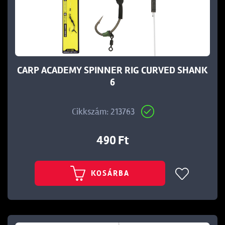
t
CARP ACADEMY SPINNER RIG CURVED SHANK
6
Cikkszám: 213763
490 Ft
KOSÁRBA