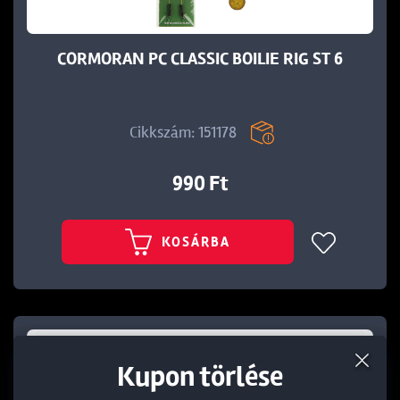
CORMORAN PC CLASSIC BOILIE RIG ST 6
Cikkszám: 151178
990 Ft
KOSÁRBA
Termék törlése a kosárból
Kedvezmény törlése
Kupon törlése