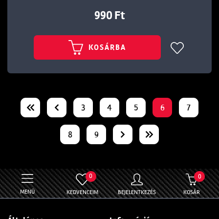
990 Ft
KOSÁRBA
3
4
5
6
7
8
9
0
0
MENÜ
KEDVENCEIM
BEJELENTKEZÉS
KOSÁR