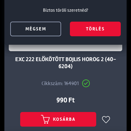
Biztos töröli szeretnéd?
Biztos töröli szeretnéd?
Biztos töröli szeretnéd?
MÉGSEM
MÉGSEM
MÉGSEM
TÖRLÉS
TÖRLÉS
TÖRLÉS
EXC 222 ELŐKÖTÖTT BOJLIS HOROG 2 (40-
6204)
Cikkszám: 164901
990 Ft
KOSÁRBA