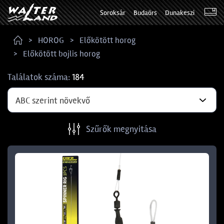
Soroksár
Budaörs
Dunakeszi
HOROG
Előkötött horog
Előkötött bojlis horog
Találatok száma:
184
ABC szerint növekvő
Szűrők megnyitása