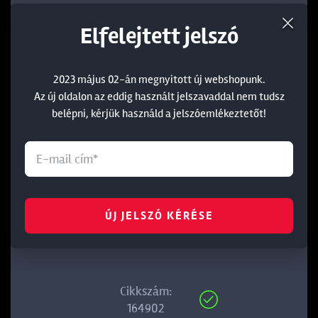
Elfelejtett jelszó
2023 május 02-án megnyitott új webshopunk.
Az új oldalon az eddig használt jelszavaddal nem tudsz
belépni, kérjük használd a jelszóemlékeztetőt!
ÚJ JELSZÓ KÉRÉSE
EXC 222 ELŐKÖTÖTT BOJLIS HOROG 4 (40-6211)
Cikkszám:
164902