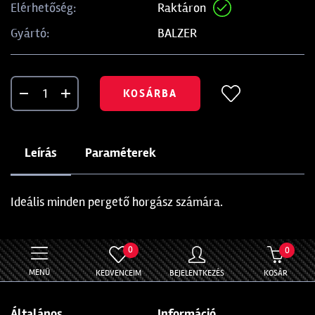
Raktáron
Elérhetőség:
BALZER
Gyártó:
KOSÁRBA
Leírás
Paraméterek
Ideális minden pergető horgász számára.
0
0
MENÜ
KEDVENCEIM
BEJELENTKEZÉS
KOSÁR
Általános
Információ