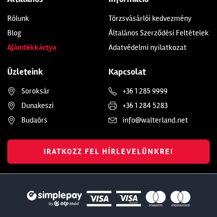
Rólunk
Törzsvásárlói kedvezmény
Blog
Általános Szerződési Feltételek
Ajándékkártya
Adatvédelmi nyilatkozat
Üzleteink
Kapcsolat
Soroksár
+36 1 285 9999
Dunakeszi
+36 1 284 5283
Budaörs
info@walterland.net
IRATKOZZ FEL HÍRLEVELÜNKRE!