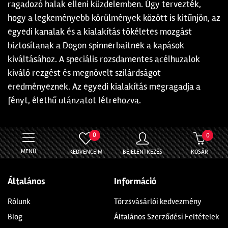
ragadozó halak elleni küzdelemben. Úgy tervezték,
hogy a legkeményebb körülmények között is kitűnjön, az
egyedi kanalak és a kialakítás tökéletes mozgást
biztosítanak a Dogon spinnerbaitnek a kapások
kiváltásához. A speciális rozsdamentes acélhuzalok
kiváló rezgést és megnövelt szilárdságot
eredményeznek. Az egyedi kialakítás megragadja a
fényt, élethű utánzatot létrehozva.
0
0
MENÜ
KEDVENCEIM
BEJELENTKEZÉS
KOSÁR
Általános
Információ
Rólunk
Törzsvásárlói kedvezmény
Blog
Általános Szerződési Feltételek