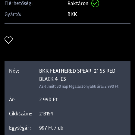
Raktáron
Elérhetőség:
BKK
Gyártó:
BKK FEATHERED SPEAR-21 SS RED-
BLACK 4-ES
Az elmúlt 30 nap legalacsonyabb ára: 2 990 Ft
2 990 Ft
213154
997 Ft / db