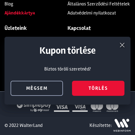
Blog
Általános Szerződési Feltételek
Ajándékkártya
Adatvédelmi nyilatkozat
Üzleteink
Kapcsolat
Soroksár
+36 1 285 9999
Termék törlése a kosárból
Kedvezmény törlése
Kupon törlése
Dunakeszi
+36 1 284 5283
Budaörs
info@walterland.net
Biztos töröli szeretnéd?
Biztos töröli szeretnéd?
Biztos töröli szeretnéd?
IRATKOZZ FEL HÍRLEVELÜNKRE!
MÉGSEM
MÉGSEM
MÉGSEM
TÖRLÉS
TÖRLÉS
TÖRLÉS
© 2022 WalterLand
Készítette: