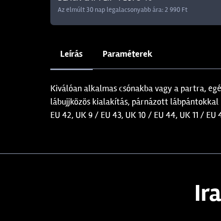
Az elmúlt 30 nap legalacsonyabb ára: 2 990 Ft
Leírás
Paraméterek
Kiválóan alkalmas csónakba vagy a partra, egé
lábujjközös kialakítás, párnázott lábpántokkal
EU 42, UK 9 / EU 43, UK 10 / EU 44, UK 11 / EU
Ir