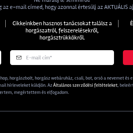
 az e-mail címed, hogy azonnal értesülj az AKTUÁLIS aj
Cikkeinkben hasznos tanácsokat találsz a
É
horgászatról, felszerelésekről,
horgásztrükkökről.
p, horgászbolt, horgász webáruház, csali, bot, orsó a nevemet és e-
il hírleveleket küldjön. Az
Általános szerződési feltételeket
, beleér
rtem, megértettem és elfogadom.