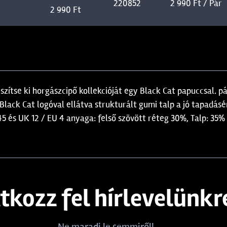
220852
2 990 Ft / Pár
2 990 Ft
szítse ki horgászcipő kollekcióját egy Black Cat papuccsal. 
 Black Cat logóval ellátva strukturált gumi talp a jó tapadás
 45 és UK 12 / EU 4 anyaga: felső szövött réteg 30%, Talp: 35
atkozz fel hírlevelünkr
Ne maradj le semmiről!