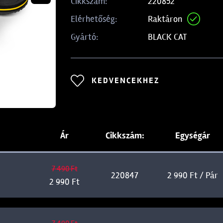
220852
Cikkszám:
Raktáron
Elérhetőség:
BLACK CAT
Gyártó:
KEDVENCEKHEZ
Ár
Cikkszám:
Egységár
7 490 Ft
220847
2 990 Ft / Pár
2 990 Ft