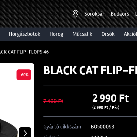
Soroksár
Budaörs
horgászbotok
horog
műcsalik
orsók
akció
CK CAT FLIP-FLOPS 46
BLACK CAT FLIP-F
-60%
2 990 Ft
7 490 Ft
(2 990 Ft / Pár)
BO500093
Gyártó cikkszám