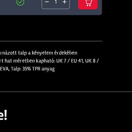
párnázott talp a kényelem érdekében
ért hat méretben kapható: UK 7 / EU 41, UK 8 /
% EVA, Talp: 35% TPR anyag
e!