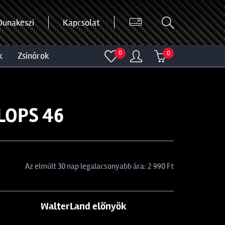
Dunakeszi
Kapcsolat
0
0
k
zsinórok
LOPS 46
Az elmúlt 30 nap legalacsonyabb ára: 2 990 Ft
WalterLand előnyök