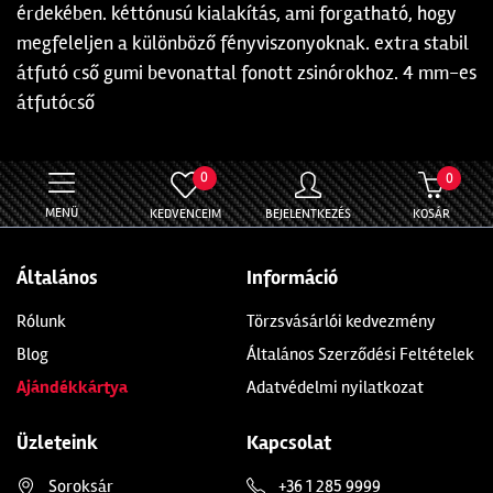
érdekében. kéttónusú kialakítás, ami forgatható, hogy
megfeleljen a különböző fényviszonyoknak. extra stabil
átfutó cső gumi bevonattal fonott zsinórokhoz. 4 mm-es
átfutócső
0
0
MENÜ
KEDVENCEIM
BEJELENTKEZÉS
KOSÁR
Általános
Információ
Rólunk
Törzsvásárlói kedvezmény
Blog
Általános Szerződési Feltételek
Ajándékkártya
Adatvédelmi nyilatkozat
Üzleteink
Kapcsolat
Soroksár
+36 1 285 9999