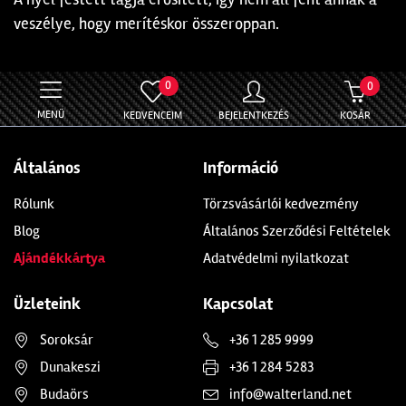
veszélye, hogy merítéskor összeroppan.
0
0
MENÜ
KEDVENCEIM
BEJELENTKEZÉS
KOSÁR
Általános
Információ
Rólunk
Törzsvásárlói kedvezmény
Blog
Általános Szerződési Feltételek
Ajándékkártya
Adatvédelmi nyilatkozat
Üzleteink
Kapcsolat
Soroksár
+36 1 285 9999
Dunakeszi
+36 1 284 5283
Budaörs
info@walterland.net