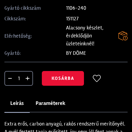
1106-240
Gyártó cikkszám
151127
Cikkszám:
Alacsony készlet,
érdeklődjön
Elérhetőség:
üzleteinknél!
BY DÖME
Gyártó:
KOSÁRBA
Leírás
Paraméterek
Extra erős, carbon anyagú, rakós rendszerű merítőnyél.
A nyél festett tagja erősített, így nem áll fent annak a