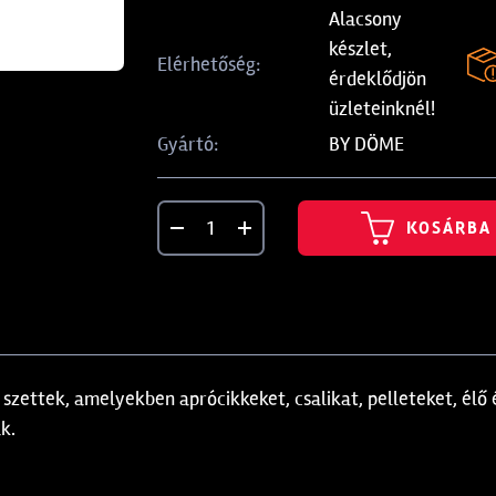
Alacsony
készlet,
Elérhetőség:
érdeklődjön
üzleteinknél!
BY DÖME
Gyártó:
KOSÁRBA
szettek, amelyekben aprócikkeket, csalikat, pelleteket, élő 
k.