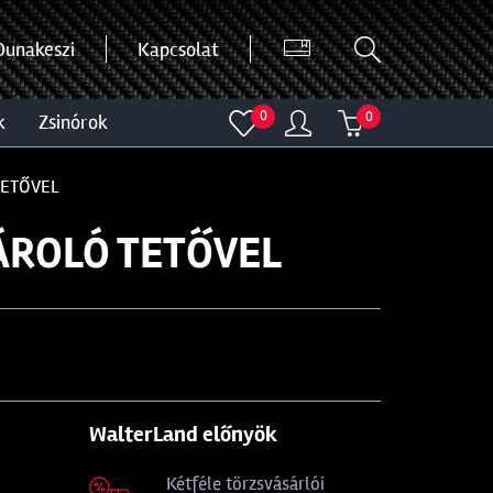
Dunakeszi
Kapcsolat
0
0
k
zsinórok
TETŐVEL
TÁROLÓ TETŐVEL
WalterLand előnyök
Kétféle törzsvásárlói