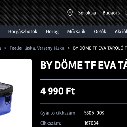
Soroksár
Budaörs
horgászbotok
horog
műcsalik
orsók
akció
a
Feeder táska, Verseny táska
BY DÖME TF EVA TÁROLÓ 
BY DÖME TF EVA 
4 990 Ft
5305-009
Gyártó cikkszám
167034
Cikkszám: