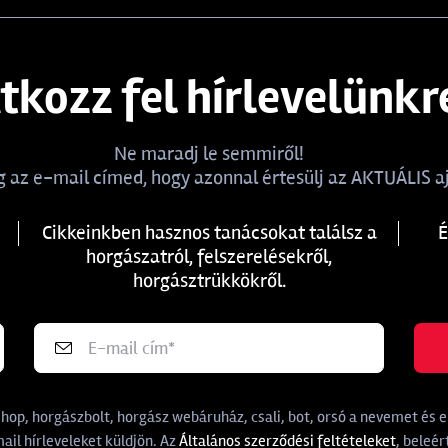
atkozz fel hírlevelünkr
Ne maradj le semmiről!
 az e-mail címed, hogy azonnal értesülj az AKTUÁLIS aj
Cikkeinkben hasznos tanácsokat találsz a
É
horgászatról, felszerelésekről,
horgásztrükkökről.
p, horgászbolt, horgász webáruház, csali, bot, orsó a nevemet és e-
il hírleveleket küldjön. Az
Általános szerződési feltételeket
, beleér