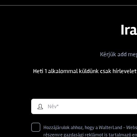
Ir
Kérjük add meg
Heti 1 alkalommal küldünk csak hírlevelet
Hozzájárulok ahhoz, hogy a WalterLand - Websho
részemre gazdasági reklámot is tartalmazó ema