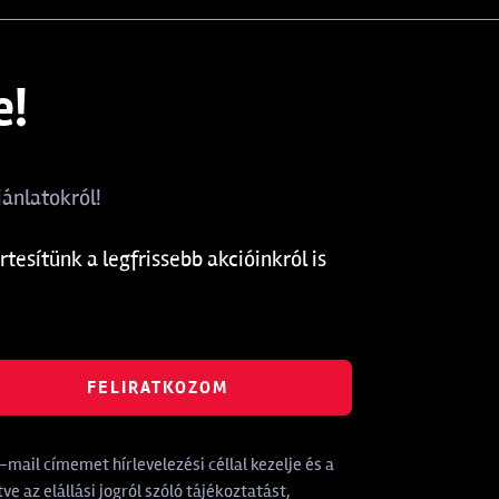
e!
ánlatokról!
rtesítünk a legfrissebb akcióinkról is
FELIRATKOZOM
mail címemet hírlevelezési céllal kezelje és a
tve az elállási jogról szóló tájékoztatást,