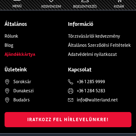
MENÜ
KEDVENCEIM
BEJELENTKEZÉS
KOSÁR
Általános
Információ
Rólunk
Törzsvásárlói kedvezmény
Blog
Általános Szerződési Feltételek
Ajándékkártya
Adatvédelmi nyilatkozat
Üzleteink
Kapcsolat
Soroksár
+36 1 285 9999
Dunakeszi
+36 1 284 5283
Budaörs
info@walterland.net
IRATKOZZ FEL HÍRLEVELÜNKRE!