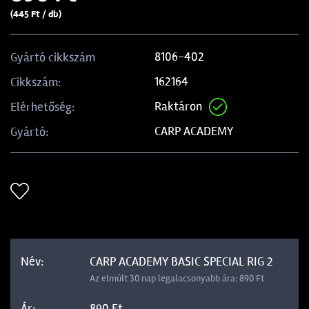
(445 Ft / db)
8106-402
Gyártó cikkszám
162164
Cikkszám:
Raktáron
Elérhetőség:
CARP ACADEMY
Gyártó:
CARP ACADEMY BASIC SPECIAL RIG 2
Az elmúlt 30 nap legalacsonyabb ára: 890 Ft
890 Ft