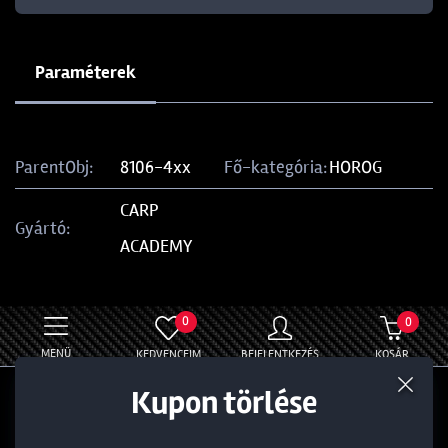
Paraméterek
ParentObj:
8106-4xx
Fő-kategória:
HOROG
CARP
Gyártó:
ACADEMY
0
0
MENÜ
KEDVENCEIM
BEJELENTKEZÉS
KOSÁR
Termék törlése a kosárból
Kedvezmény törlése
Kupon törlése
Általános
Információ