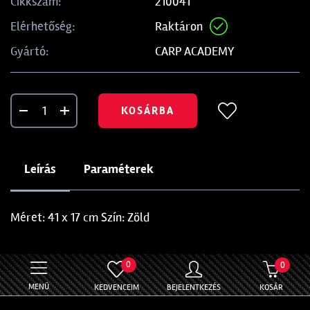
210041
Cikkszám:
Raktáron
Elérhetőség:
CARP ACADEMY
Gyártó:
KOSÁRBA
Leírás
Paraméterek
Méret: 41 x 17 cm Szín: Zöld
0
0
MENÜ
KEDVENCEIM
BEJELENTKEZÉS
KOSÁR