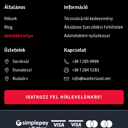
Általános
Információ
Rólunk
Törzsvásárlói kedvezmény
Blog
Általános Szerződési Feltételek
Ajándékkártya
Adatvédelmi nyilatkozat
Üzleteink
Kapcsolat
Soroksár
+36 1 285 9999
Dunakeszi
+36 1 284 5283
Budaörs
info@walterland.net
IRATKOZZ FEL HÍRLEVELÜNKRE!