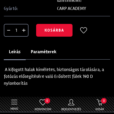
üzleteinknél!
CARP ACADEMY
Gyártó:
KOSÁRBA
Leírás
Paraméterek
A kifogott halak kíméletes, biztonságos tárolására, a
fotózás elősegítésére való Erősített fülek 190 D
nylonborítás
0
0
MENÜ
KEDVENCEIM
BEJELENTKEZÉS
KOSÁR