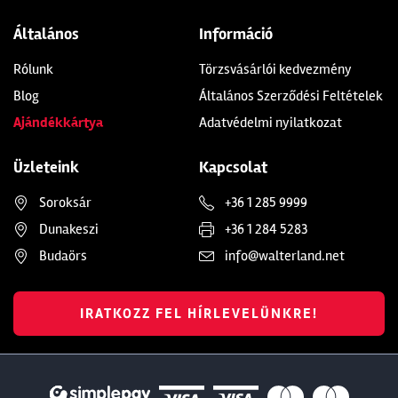
Általános
Információ
Rólunk
Törzsvásárlói kedvezmény
Blog
Általános Szerződési Feltételek
Ajándékkártya
Adatvédelmi nyilatkozat
Üzleteink
Kapcsolat
Soroksár
+36 1 285 9999
Dunakeszi
+36 1 284 5283
Budaörs
info@walterland.net
IRATKOZZ FEL HÍRLEVELÜNKRE!