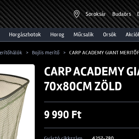
Soroksár
Budaörs
horgászbotok
horog
műcsalik
orsók
akció
erítőhálók
Bojlis merítő
CARP ACADEMY GIANT MERITŐF
CARP ACADEMY GI
70x80CM ZÖLD
9 990 Ft
4257-780
Gyártó cikkszám