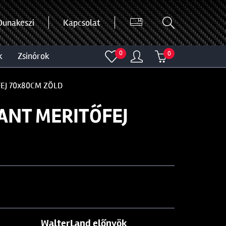
Dunakeszi
Kapcsolat
0
0
k
zsinórok
EJ 70x80CM ZÖLD
ANT MERITŐFEJ
WalterLand előnyök