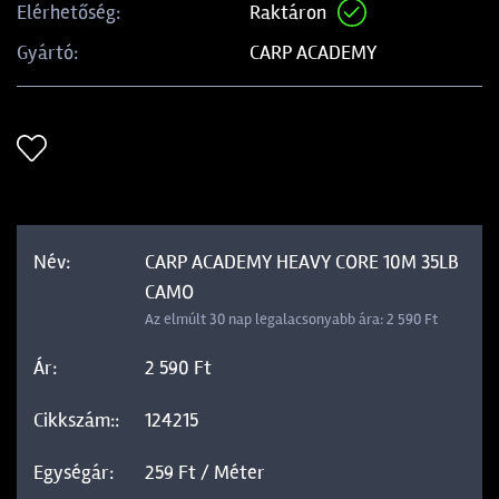
Raktáron
Elérhetőség:
CARP ACADEMY
Gyártó:
CARP ACADEMY HEAVY CORE 10M 35LB
CAMO
Az elmúlt 30 nap legalacsonyabb ára: 2 590 Ft
2 590 Ft
124215
259 Ft / Méter