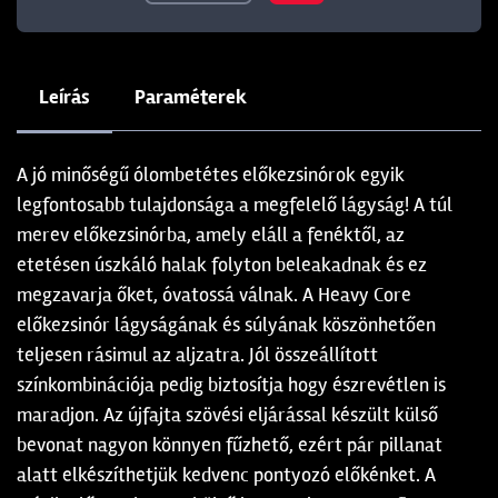
Leírás
Paraméterek
A jó minőségű ólombetétes előkezsinórok egyik
legfontosabb tulajdonsága a megfelelő lágyság! A túl
merev előkezsinórba, amely eláll a fenéktől, az
etetésen úszkáló halak folyton beleakadnak és ez
megzavarja őket, óvatossá válnak. A Heavy Core
előkezsinór lágyságának és súlyának köszönhetően
teljesen rásimul az aljzatra. Jól összeállított
színkombinációja pedig biztosítja hogy észrevétlen is
maradjon. Az újfajta szövési eljárással készült külső
bevonat nagyon könnyen fűzhető, ezért pár pillanat
alatt elkészíthetjük kedvenc pontyozó előkénket. A