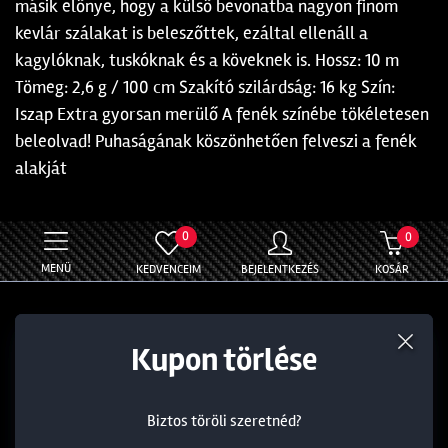
másik előnye, hogy a külső bevonatba nagyon finom
kevlár szálakat is beleszőttek, ezáltal ellenáll a
kagylóknak, tuskóknak és a köveknek is. Hossz: 10 m
Tömeg: 2,6 g / 100 cm Szakító szilárdság: 16 kg Szín:
Iszap Extra gyorsan merülő A fenék színébe tökéletesen
beleolvad! Puhaságának köszönhetően felveszi a fenék
alakját
0
0
MENÜ
KEDVENCEIM
BEJELENTKEZÉS
KOSÁR
Általános
Információ
Termék törlése a kosárból
Kedvezmény törlése
Kupon törlése
Rólunk
Törzsvásárlói kedvezmény
Blog
Általános Szerződési Feltételek
Biztos töröli szeretnéd?
Biztos töröli szeretnéd?
Biztos töröli szeretnéd?
Ajándékkártya
Adatvédelmi nyilatkozat