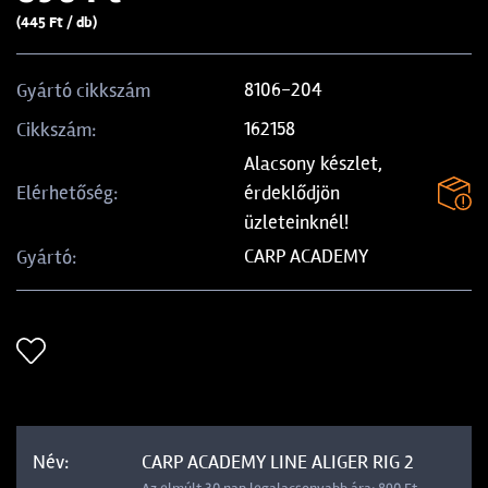
(445 Ft / db)
8106-204
Gyártó cikkszám
162158
Cikkszám:
Alacsony készlet,
érdeklődjön
Elérhetőség:
üzleteinknél!
CARP ACADEMY
Gyártó:
CARP ACADEMY LINE ALIGER RIG 2