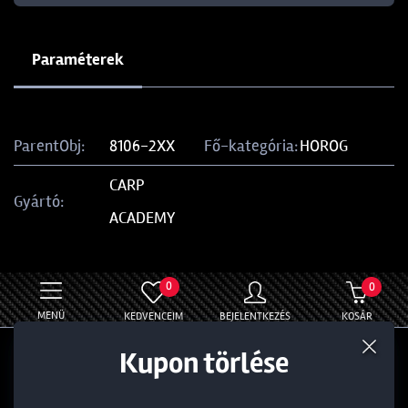
Paraméterek
ParentObj:
8106-2XX
Fő-kategória:
HOROG
CARP
Gyártó:
ACADEMY
0
0
MENÜ
KEDVENCEIM
BEJELENTKEZÉS
KOSÁR
Termék törlése a kosárból
Kedvezmény törlése
Kupon törlése
Általános
Információ
Rólunk
Törzsvásárlói kedvezmény