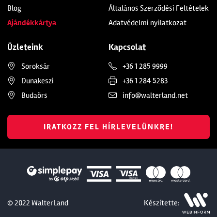
Blog
Általános Szerződési Feltételek
Ajándékkártya
Adatvédelmi nyilatkozat
Üzleteink
Kapcsolat
Soroksár
+36 1 285 9999
Dunakeszi
+36 1 284 5283
Budaörs
info@walterland.net
IRATKOZZ FEL HÍRLEVELÜNKRE!
© 2022 WalterLand
Készítette: