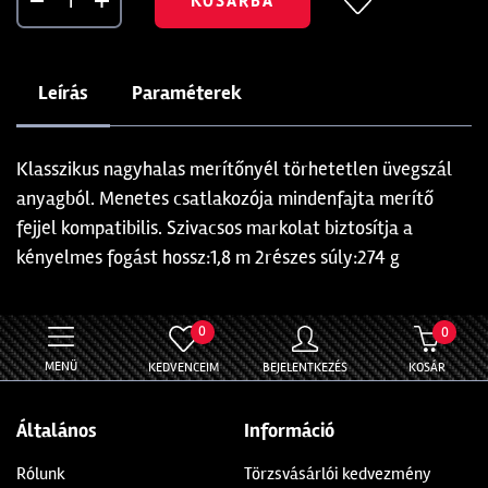
KOSÁRBA
Leírás
Paraméterek
Klasszikus nagyhalas merítőnyél törhetetlen üvegszál
anyagból. Menetes csatlakozója mindenfajta merítő
fejjel kompatibilis. Szivacsos markolat biztosítja a
kényelmes fogást hossz:1,8 m 2részes súly:274 g
0
0
MENÜ
KEDVENCEIM
BEJELENTKEZÉS
KOSÁR
Általános
Információ
Rólunk
Törzsvásárlói kedvezmény