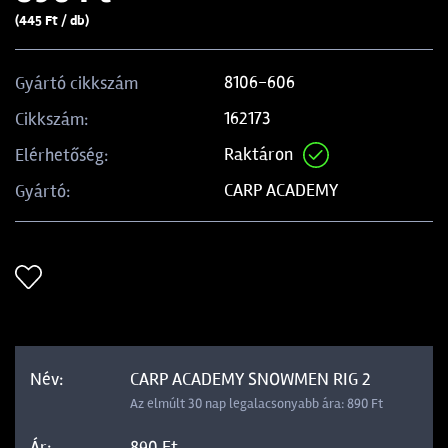
(445 Ft / db)
8106-606
Gyártó cikkszám
162173
Cikkszám:
Raktáron
Elérhetőség:
CARP ACADEMY
Gyártó:
CARP ACADEMY SNOWMEN RIG 2
Az elmúlt 30 nap legalacsonyabb ára: 890 Ft
890 Ft