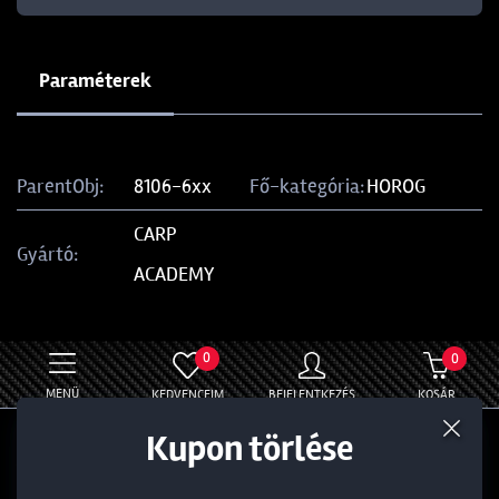
Paraméterek
ParentObj:
8106-6xx
Fő-kategória:
HOROG
CARP
Gyártó:
ACADEMY
0
0
MENÜ
KEDVENCEIM
BEJELENTKEZÉS
KOSÁR
Termék törlése a kosárból
Kedvezmény törlése
Kupon törlése
Általános
Információ