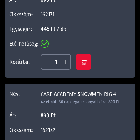
162171
445 Ft / db
CARP ACADEMY SNOWMEN RIG 4
Az elmúlt 30 nap legalacsonyabb ára: 890 Ft
890 Ft
162172