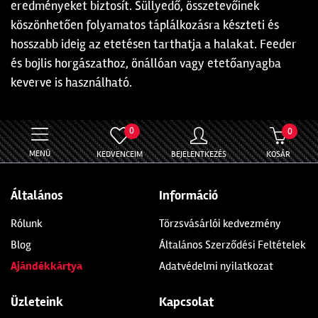
eredményeket biztosít. Süllyedő, összetevőinek
köszönhetően folyamatos táplálkozásra készteti és
hosszabb ideig az etetésen tarthatja a halakat. Feeder
és bojlis horgászathoz, önállóan vagy etetőanyagba
keverve is használható.
0
0
MENÜ
KEDVENCEIM
BEJELENTKEZÉS
KOSÁR
Általános
Információ
Rólunk
Törzsvásárlói kedvezmény
Blog
Általános Szerződési Feltételek
Ajándékkártya
Adatvédelmi nyilatkozat
Üzleteink
Kapcsolat