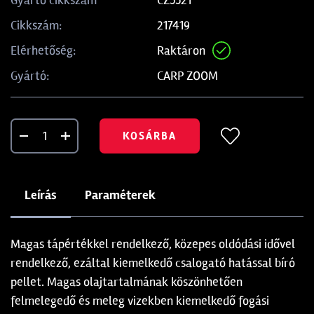
Gyártó cikkszám
217419
Cikkszám:
Raktáron
Elérhetőség:
CARP ZOOM
Gyártó:
KOSÁRBA
Leírás
Paraméterek
Magas tápértékkel rendelkező, közepes oldódási idővel
rendelkező, ezáltal kiemelkedő csalogató hatással bíró
pellet. Magas olajtartalmának köszönhetően
felmelegedő és meleg vizekben kiemelkedő fogási