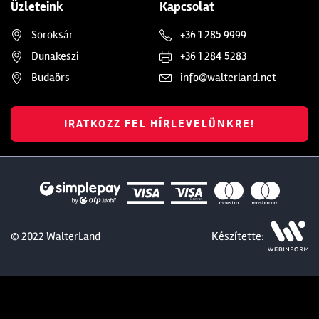
Üzleteink
Kapcsolat
Soroksár
+36 1 285 9999
Dunakeszi
+36 1 284 5283
Budaörs
info@walterland.net
IRATKOZZ FEL HÍRLEVELÜNKRE!
© 2022 WalterLand
Készítette: