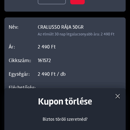
CRALUSSO RÁJA 50GR
Az elmúlt 30 nap legalacsonyabb ára: 2 490 Ft
2 490 Ft
161572
2 490 Ft / db
Termék törlése a kosárból
Kedvezmény törlése
Kupon törlése
Biztos töröli szeretnéd?
Biztos töröli szeretnéd?
Biztos töröli szeretnéd?
CRALUSSO RÁJA 20GR