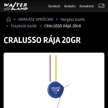
Soroksár
Budaörs
Dunakeszi
HORGÁSZ APRÓCIKK
Horgász úszók
Folyóvízi úszók
CRALUSSO RÁJA 20GR
CRALUSSO RÁJA 20GR