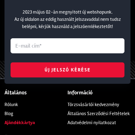
készült strapabíró korongúszó, mely felválthatja a
hagyományos, sérülékeny balsafa modelleket.
2023 május 02-án megnyitott új webshopunk.
Az új oldalon az eddig használt jelszavaddal nem tudsz
Cserélhető, vastagabb, levegős antennáinak
belépni, kérjük használd a jelszóemlékeztetőt!
köszönhetően, az enyhén visszatartott úsztatós
horgászatnál kevesebb az elakadás és könnyebb a
használat.
0
0
ÚJ JELSZÓ KÉRÉSE
MENÜ
KEDVENCEIM
BEJELENTKEZÉS
KOSÁR
Általános
Információ
Rólunk
Törzsvásárlói kedvezmény
Blog
Általános Szerződési Feltételek
Ajándékkártya
Adatvédelmi nyilatkozat