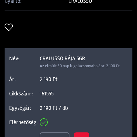
CRALUSSO
Gyártó:
CRALUSSO RÁJA 5GR
Az elmúlt 30 nap legalacsonyabb ára: 2 190 Ft
2 190 Ft
161555
2 190 Ft / db