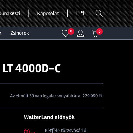
Dunakeszi
Kapcsolat
0
0
k
zsinórok
 LT 4000D-C
Az elmúlt 30 nap legalacsonyabb ára: 229 990 Ft
WalterLand előnyök
Kétféle törzsvásárlói