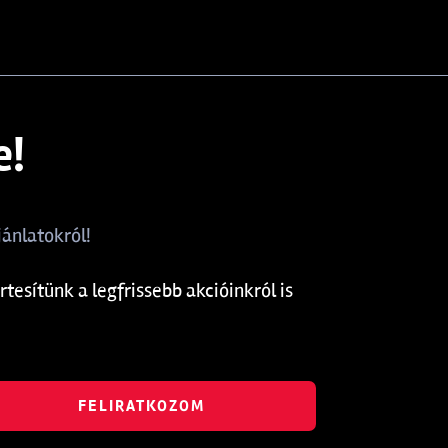
e!
ánlatokról!
rtesítünk a legfrissebb akcióinkról is
FELIRATKOZOM