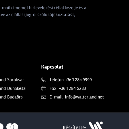
mail címemet hírlevelezési céllal kezelje és a
tve az elállási jogról szóló tájékoztatást,
Kapcsolat
and
Soroksár
Telefon
+36 1 285 9999
and
Dunakeszi
Fax:
+36 1 284 5283
and
Budaörs
E-mail:
info@walterland.net
Készítette: