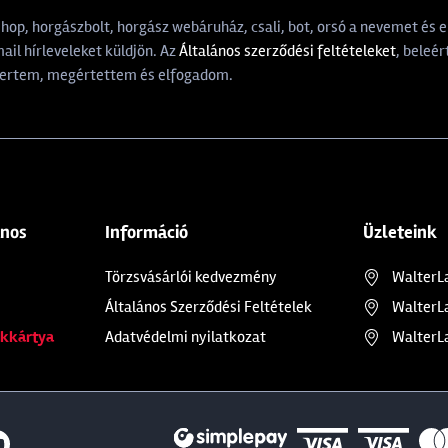
p, horgászbolt, horgász webáruház, csali, bot, orsó a nevemet és e-
il hírleveleket küldjön. Az
Általános szerződési feltételeket
, beleér
rtem, megértettem és elfogadom.
ános
Információ
Üzleteink
Törzsvásárlói kedvezmény
WalterL
Általános Szerződési Feltételek
WalterL
kkártya
Adatvédelmi nyilatkozat
WalterL