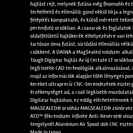
hajtást rejt, melynek futása még finomabb és
terhelhető és ellenálló: gond nékül bírja a le
felépítés kompaktabb, és külső méreteit tekin
peremfutó orsókban. A csavarok és foglalatok 
oldalfelületű hajtókerék elhelyezésére van leh
tartósan sima futást, súrlódási ellenállás nélk
csökkent. A DAIWA a MagSealed módszer alkalm
Tough Digigear hajtás Az új Certate LT orsókb
legfrissebb CAD technológiák alkalmazásával, a
majd az információk alapján több lényeges pon
kereket ultraprecíz CNC-berendezések esztergál
érzékenységet ad, a csali legkisebb mozdulatai
DigiGear hajtásban, ez eddig elérhetetlennek 
MAGSEALED® orsóház MAGSEALED® zsinórveze
ATD™ fékrendszer Infinite Anti-Reverse® vis
tengelynél Alumínium Air Spool dob CNC eszte
Made in Japan