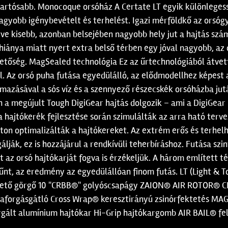
 tartósabb. Monocoque orsóház A Certate LT egyik különlege
gnagyobb igénybevételt és terhelést. Igazi mérföldkő az orsó
tve kisebb, azonban belsejében nagyobb hely jut a hajtás sz
hiánya miatt nyert extra belső térben egy jóval nagyobb, az
etőség. MagSealed technológia Ez az űrtechnológiából átvett,
ül. Az orsó puha futása egyedülálló, az elődmodellhez képest 
azásával a sós víz és a szennyező részecskék orsóházba jutá
an a megújult Tough DigiGear hajtás dolgozik – ami a DigiGea
 hajtókerék fejlesztése során szimulálták az arra ható terv
ton optimalizálták a hajtókereket. Az extrém erős és terhel
ják, ez is hozzájárul a rendkívüli teherbíráshoz. Futása szi
t az orsó hajtókarját fogva is érzékeljük. A három említett t
tűnt, az eredmény az egyedülállóan finom futás. LT (Light 
tő görgő 10 "CRBB®" golyóscsapágy ZAION® AIR ROTOR® 
szaforgásgátló Cross Wrap® keresztirányú zsinórfektetés M
rgált alumínium hajtókar Hi-Grip hajtókargomb AIR BAIL® fel