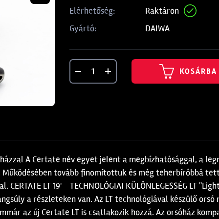
Raktáron
Elérhetőség:
DAIWA
Gyártó:
KOSÁRBA
házzal A Certate név egyet jelent a megbízhatósággal, a le
. Működésében tovább finomítottuk és még teherbíróbbá tettü
val. CERTATE LT 19' - TECHNOLÓGIAI KÜLÖNLEGESSÉG LT "Light
hangsúly a részleteken van. Az LT technológiával készülő or
- immár az új Certate LT is csatlakozik hozzá. Az orsóház k