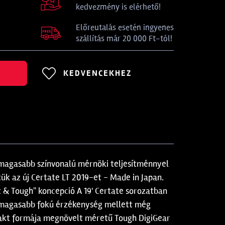
kedvezmény is elérhető!
Előreutalás esetén ingyenes
szállítás már 20 000 Ft-tól!
KEDVENCEKHEZ
gmagasabb színvonalú mérnöki teljesítménnyel
k az új Certate LT 2019-et - Made in Japan.
 & Tough" koncepció A 19' Certate sorozatban
só magasabb fokú érzékenység mellett még
ompakt formája megnövelt méretű Tough DigiGear