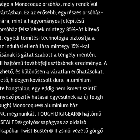
ssége a Monocoque orsóház, mely rendkívül
gyártásban. Ez az erősebb, egyrészes orsóház-
ámára, mint a hagyományos felépítésű
 orsóház felszínének mintegy 85%-át kitevő
 egyedi tömítési technológia biztosítja a
az indulási ellenállása mintegy 15%-kal
sának is gátat szabott a tengely mentén.
r II hajtómű továbbfejlesztésének eredménye. A
ezhető, és különösen a váratlan erőhatásokat,
hető, hidegen kovácsolt dura-alumínium
nte hangtalan, egy eddig nem ismert szintű
ényező pozitív hatásai egyesülnek az új Tough
& Tough) Monocoque® alumínium ház
CNC megmunkált TOUGH DIGIGEAR® hajtómű
AGSEALED® golyóscsapágyas az oldalsó
kapókar Twist Buster® II zsinórvezető görgő