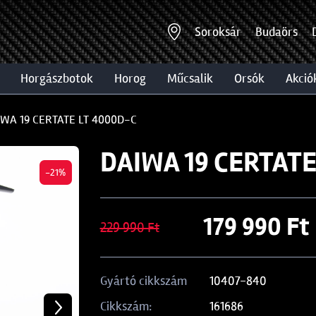
Soroksár
Budaörs
horgászbotok
horog
műcsalik
orsók
akció
IWA 19 CERTATE LT 4000D-C
DAIWA 19 CERTATE
-21%
179 990 Ft
229 990 Ft
10407-840
Gyártó cikkszám
161686
Cikkszám: