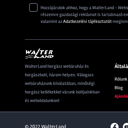
Hozzájárulok ahhoz, hogy a WalterLand - Websho
részemre gazdasági reklámot is tartalmazó ema
valamint az
Adatkezelési tájékoztatót
megisme
Által
WalterLand horgász webáruház és
horgászbolt, három helyen. Válogass
Rólunk
webáruházunk kínálatában, minőségi
Blog
horgász kellékekkel várunk boltjainkban
Ajándé
és weboldalunkon!
© 2022 WalterLand