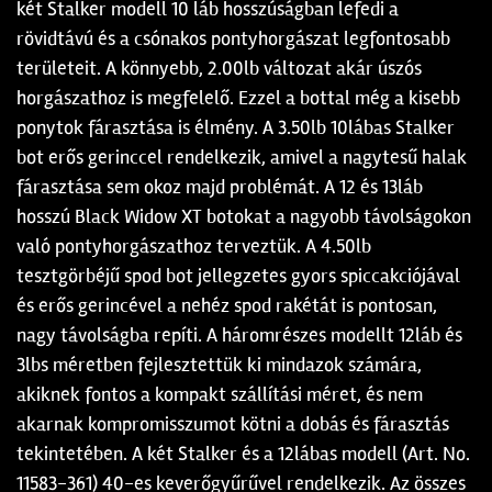
két Stalker modell 10 láb hosszúságban lefedi a
rövidtávú és a csónakos pontyhorgászat legfontosabb
területeit. A könnyebb, 2.00lb változat akár úszós
horgászathoz is megfelelő. Ezzel a bottal még a kisebb
ponytok fárasztása is élmény. A 3.50lb 10lábas Stalker
bot erős gerinccel rendelkezik, amivel a nagytesű halak
fárasztása sem okoz majd problémát. A 12 és 13láb
hosszú Black Widow XT botokat a nagyobb távolságokon
való pontyhorgászathoz terveztük. A 4.50lb
tesztgörbéjű spod bot jellegzetes gyors spiccakciójával
és erős gerincével a nehéz spod rakétát is pontosan,
nagy távolságba repíti. A háromrészes modellt 12láb és
3lbs méretben fejlesztettük ki mindazok számára,
akiknek fontos a kompakt szállítási méret, és nem
akarnak kompromisszumot kötni a dobás és fárasztás
tekintetében. A két Stalker és a 12lábas modell (Art. No.
11583-361) 40-es keverőgyűrűvel rendelkezik. Az összes