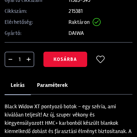
Gyártó cikkszám
215381
Cikkszám:
Raktáron
Elérhetőség:
DAIWA
Gyártó:
KOSÁRBA
Leírás
Paraméterek
Black Widow XT pontyozó botok – egy széria, ami
kiválóan teljesít! Az új, szuper vékony és
kiegyensúlyozott HMC+ karbonból készült blankok
kiemelkedő dobást és fárasztási élményt biztosítanak. A