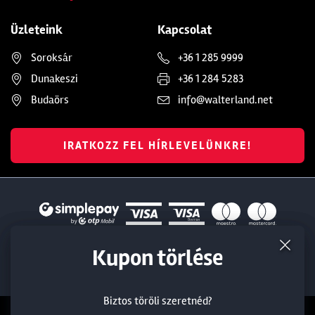
Üzleteink
Kapcsolat
Soroksár
+36 1 285 9999
Dunakeszi
+36 1 284 5283
Budaörs
info@walterland.net
IRATKOZZ FEL HÍRLEVELÜNKRE!
Termék törlése a kosárból
Kedvezmény törlése
Kupon törlése
© 2022 WalterLand
Készítette:
Biztos töröli szeretnéd?
Biztos töröli szeretnéd?
Biztos töröli szeretnéd?