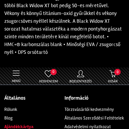
többi Black Widow XT bot pedig 50-es méretűvel.
Vékony és könnyű titánium-oxid gyűrűkkel és vékony
zsugorcsöves nyéllel készülnek. A Black Widow XT
sorozat hatalmas választéka a modern pontyhorgászat
szinte minden területére kínál megfelelő botot. •
HMC+® karbonszálas blank • Minőségi EVA / zsugorcső
nyél • DPS orsótartó
0
0
MENÜ
KEDVENCEIM
BEJELENTKEZÉS
KOSÁR
Általános
Információ
Rólunk
Törzsvásárlói kedvezmény
Blog
Általános Szerződési Feltételek
Ajándékkártya
Adatvédelmi nyilatkozat