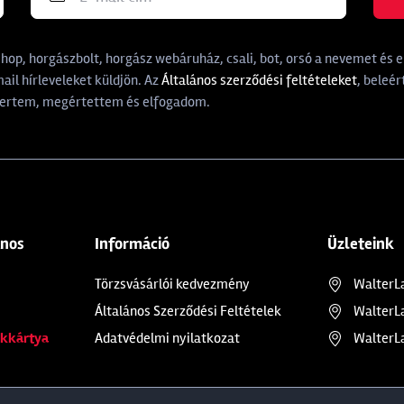
p, horgászbolt, horgász webáruház, csali, bot, orsó a nevemet és e-
il hírleveleket küldjön. Az
Általános szerződési feltételeket
, beleér
rtem, megértettem és elfogadom.
ános
Információ
Üzleteink
Törzsvásárlói kedvezmény
WalterL
Általános Szerződési Feltételek
WalterL
kkártya
Adatvédelmi nyilatkozat
WalterL