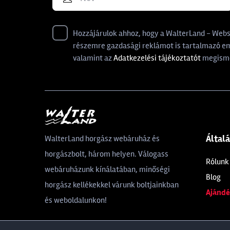
Hozzájárulok ahhoz, hogy a WalterLand - Websho
részemre gazdasági reklámot is tartalmazó ema
valamint az
Adatkezelési tájékoztatót
megisme
Által
WalterLand horgász webáruház és
horgászbolt, három helyen. Válogass
Rólunk
webáruházunk kínálatában, minőségi
Blog
horgász kellékekkel várunk boltjainkban
Ajándé
és weboldalunkon!