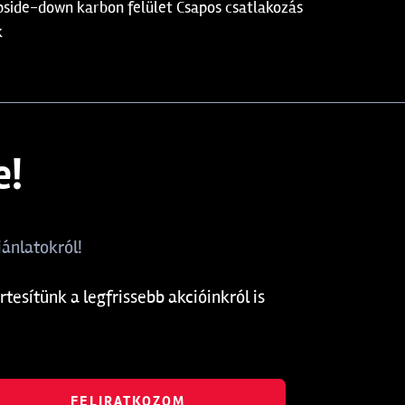
Upside-down karbon felület Csapos csatlakozás
k
e!
ánlatokról!
rtesítünk a legfrissebb akcióinkról is
FELIRATKOZOM