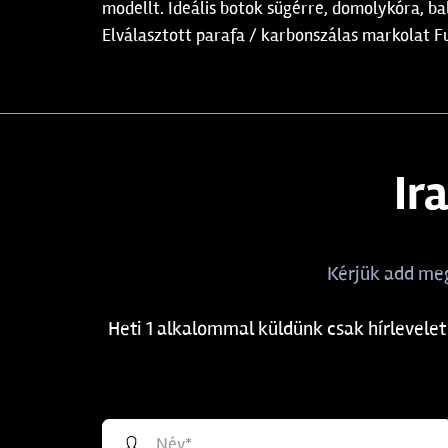
modellt. Ideális botok sügérre, domolykóra, b
Elválasztott parafa / karbonszálas markolat F
Ir
Kérjük add meg
Heti 1 alkalommal küldünk csak hírlevelet