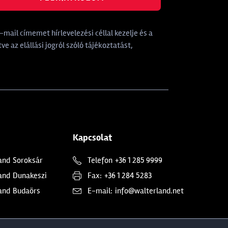
mail címemet hírlevelezési céllal kezelje és a
tve az elállási jogról szóló tájékoztatást,
Kapcsolat
and
Soroksár
Telefon
+36 1 285 9999
and
Dunakeszi
Fax:
+36 1 284 5283
and
Budaörs
E-mail:
info@walterland.net