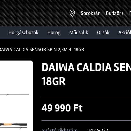
Soroksár
Budaörs
horgászbotok
horog
műcsalik
orsók
akció
DAIWA CALDIA SENSOR SPIN 2,3M 4-18GR
DAIWA CALDIA SEN
18GR
49 990 Ft
11427-232
Gyártó cikkszám