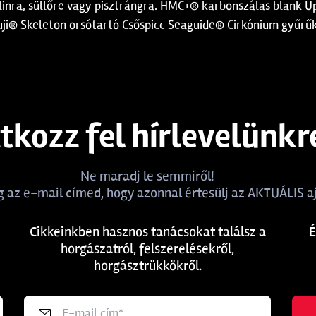
alinra, süllőre vagy pisztrángra. HMC+® karbonszálas blank 
uji® Skeleton orsótartó Csőspicc Seaguide® Cirkónium gyűrű
atkozz fel hírlevelünkr
Ne maradj le semmiről!
 az e-mail címed, hogy azonnal értesülj az AKTUÁLIS aj
Cikkeinkben hasznos tanácsokat találsz a
É
horgászatról, felszerelésekről,
horgásztrükkökről.