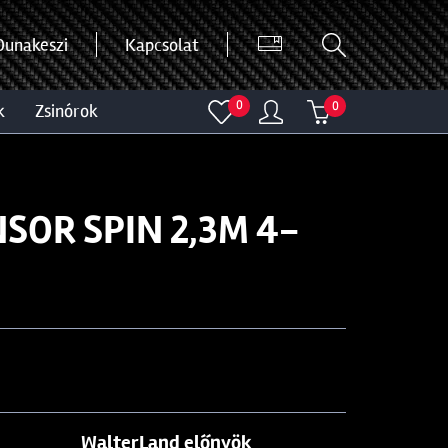
Dunakeszi
Kapcsolat
0
0
k
zsinórok
SOR SPIN 2,3M 4-
WalterLand előnyök