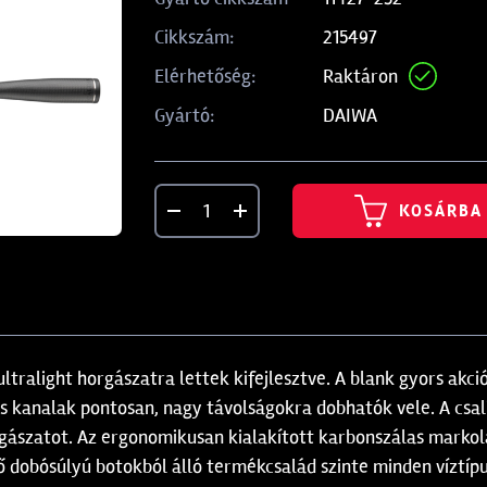
215497
Cikkszám:
Raktáron
Elérhetőség:
DAIWA
Gyártó:
KOSÁRBA
 ultralight horgászatra lettek kifejlesztve. A blank gyors akc
és kanalak pontosan, nagy távolságokra dobhatók vele. A csal
rgászatot. Az ergonomikusan kialakított karbonszálas markolat
dobósúlyú botokból álló termékcsalád szinte minden víztípus