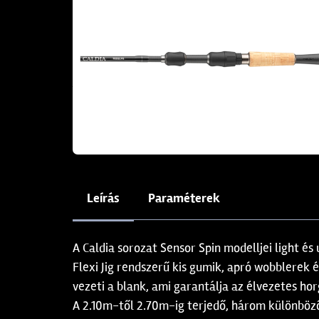
Leírás
Paraméterek
A Caldia sorozat Sensor Spin modelljei light és
Flexi Jig rendszerű kis gumik, apró wobblerek 
vezeti a blank, ami garantálja az élvezetes ho
A 2.10m-től 2.70m-ig terjedő, három különböző 