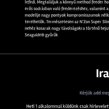
lefedi. Megtaláljuk a könnyű method feeder ho
erős sodrásban való feederezéshez, valamint a
modellje nagy pontyok kompromisszumok nélküli
terelhetők. Természetesen az N‘Zon Super Slim
nehéz kosarak nagy távolságokra történő bej
Seaguide® gyűrűk
Ir
Kérjük add meg
Heti 1 alkalommal küldünk csak hírlevelet