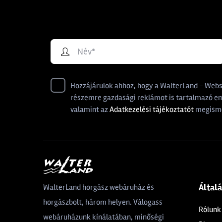
Hozzájárulok ahhoz, hogy a WalterLand - Websho
részemre gazdasági reklámot is tartalmazó ema
valamint az
Adatkezelési tájékoztatót
megisme
Által
WalterLand horgász webáruház és
horgászbolt, három helyen. Válogass
Rólunk
webáruházunk kínálatában, minőségi