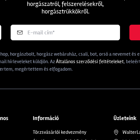
horgászatról, felszerelésekről,
horgásztrükkökről.
p, horgászbolt, horgász webáruház, csali, bot, orsó a nevemet és e-
il hírleveleket küldjön. Az
Általános szerződési feltételeket
, beleér
rtem, megértettem és elfogadom.
ános
Információ
Üzleteink
Törzsvásárlói kedvezmény
WalterL