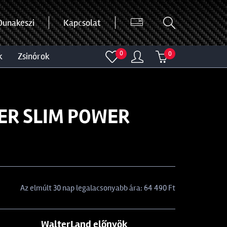
Dunakeszi
Kapcsolat
0
0
k
zsinórok
ER SLIM POWER
Az elmúlt 30 nap legalacsonyabb ára: 64 490 Ft
WalterLand előnyök