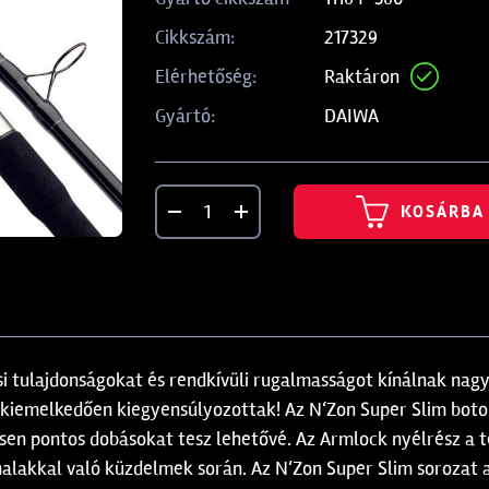
217329
Cikkszám:
Raktáron
Elérhetőség:
DAIWA
Gyártó:
KOSÁRBA
si tulajdonságokat és rendkívüli rugalmasságot kínálnak nag
 kiemelkedően kiegyensúlyozottak! Az N‘Zon Super Slim bot
nösen pontos dobásokat tesz lehetővé. Az Armlock nyélrész a t
halakkal való küzdelmek során. Az N‘Zon Super Slim soroza