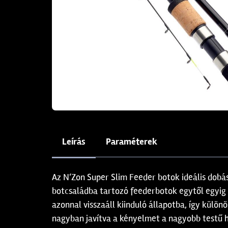
Leírás
Paraméterek
Az N‘Zon Super Slim Feeder botok ideális dobá
botcsaládba tartozó feederbotok egytől egyig
azonnal visszaáll kiinduló állapotba, így külö
nagyban javítva a kényelmet a nagyobb testű 