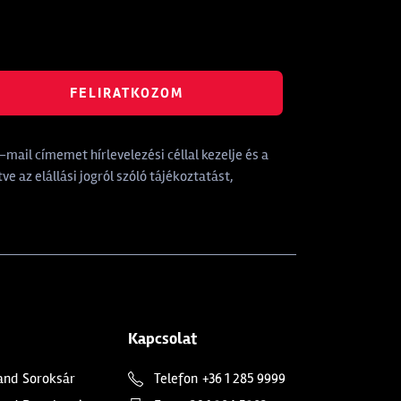
FELIRATKOZOM
mail címemet hírlevelezési céllal kezelje és a
tve az elállási jogról szóló tájékoztatást,
Kapcsolat
and
Soroksár
Telefon
+36 1 285 9999