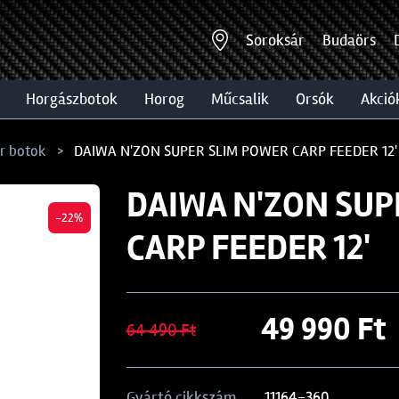
Soroksár
Budaörs
horgászbotok
horog
műcsalik
orsók
akció
er botok
DAIWA N'ZON SUPER SLIM POWER CARP FEEDER 12'
DAIWA N'ZON SUP
-22%
CARP FEEDER 12'
49 990 Ft
64 490 Ft
11164-360
Gyártó cikkszám