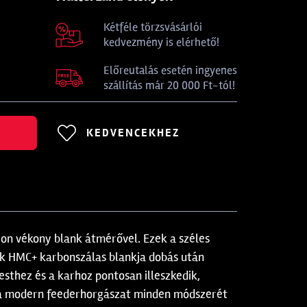
Kétféle törzsvásárlói
kedvezmény is elérhető!
Előreutalás esetén ingyenes
szállítás már 20 000 Ft-tól!
KEDVENCEKHEZ
yon vékony blank átmérővel. Ezek a széles
ok HMC+ karbonszálas blankja dobás után
esthez és a karhoz pontosan illeszkedik,
t a modern feederhorgászat minden módszerét