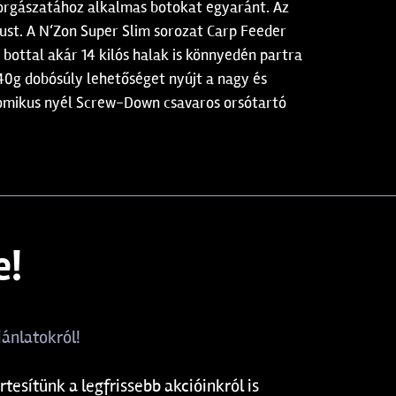
horgászatához alkalmas botokat egyaránt. Az
ust. A N‘Zon Super Slim sorozat Carp Feeder
bottal akár 14 kilós halak is könnyedén partra
40g dobósúly lehetőséget nyújt a nagy és
omikus nyél Screw-Down csavaros orsótartó
e!
ánlatokról!
rtesítünk a legfrissebb akcióinkról is