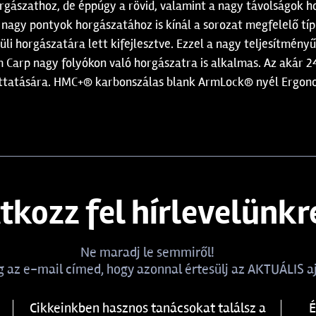
rgászathoz, de éppúgy a rövid, valamint a nagy távolságok 
 nagy pontyok horgászatához is kínál a sorozat megfelelő típ
 horgászatára lett kifejlesztve. Ezzel a nagy teljesítményű 
 Carp nagy folyókon való horgászatra is alkalmas. Az akár 2
uttatására. HMC+® karbonszálas blank ArmLock® nyél Ergon
atkozz fel hírlevelünkr
Ne maradj le semmiről!
 az e-mail címed, hogy azonnal értesülj az AKTUÁLIS aj
Cikkeinkben hasznos tanácsokat találsz a
É