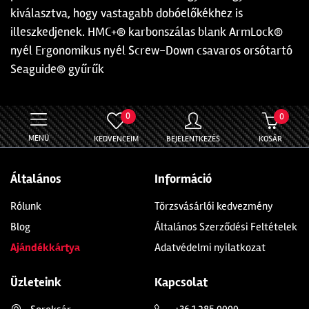
kiválasztva, hogy vastagabb dobóelőkékhez is
illeszkedjenek. HMC+® karbonszálas blank ArmLock®
nyél Ergonomikus nyél Screw-Down csavaros orsótartó
Seaguide® gyűrűk
0
0
MENÜ
KEDVENCEIM
BEJELENTKEZÉS
KOSÁR
Általános
Információ
Rólunk
Törzsvásárlói kedvezmény
Blog
Általános Szerződési Feltételek
Ajándékkártya
Adatvédelmi nyilatkozat
Üzleteink
Kapcsolat