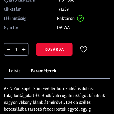
Gyártó cikkszám
171239
Cikkszám:
Raktáron
Elérhetőség:
DAIWA
Gyártó:
KOSÁRBA
Leírás
Paraméterek
Az N‘Zon Super Slim Feeder botok ideális dobási
tulajdonságokat és rendkívüli rugalmasságot kínálnak
nagyon vékony blank átmérővel. Ezek a széles
botcsaládba tartozó feederbotok egytől egyig