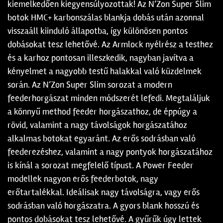
kiemelkedően kiegyensúlyozottak! Az N‘Zon Super Slim
botok HMC+ karbonszálas blankja dobás után azonnal
visszaáll kiinduló állapotba, így különösen pontos
dobásokat tesz lehetővé. Az Armlock nyélrész a testhez
és a karhoz pontosan illeszkedik, nagyban javítva a
kényelmet a nagyobb testű halakkal való küzdelmek
során. Az N‘Zon Super Slim sorozat a modern
feederhorgászat minden módszerét lefedi. Megtaláljuk
a könnyű method feeder horgászathoz, de éppúgy a
rövid, valamint a nagy távolságok horgászatához
alkalmas botokat egyaránt. Az erős sodrásban való
feederezéshez, valamint a nagy pontyok horgászatához
is kínál a sorozat megfelelő típust. A Power Feeder
modellek nagyon erős feederbotok, nagy
erőtartalékkal. Ideálisak nagy távolságra, vagy erős
sodrásban való horgászatra. A gyors blank hosszú és
pontos dobásokat tesz lehetővé. A gyűrűk úgy lettek