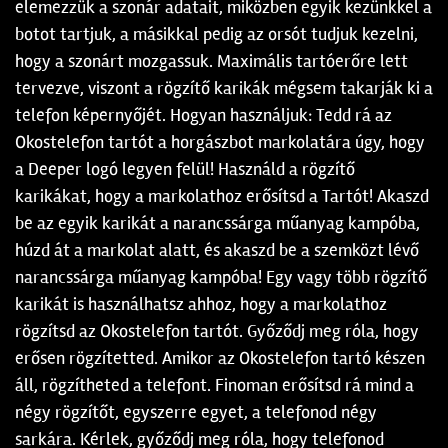
elemezzük a szonár adatait, miközben egyik kezünkkel a
botot tartjuk, a másikkal pedig az orsót tudjuk kezelni,
hogy a szonárt mozgassuk. Maximális tartóerőre lett
tervezve, viszont a rögzítő karikák mégsem takarják ki a
telefon képernyőjét. Hogyan használjuk: Tedd rá az
Okostelefon tartót a horgászbot markolatára úgy, hogy
a Deeper logó legyen felül! Használd a rögzítő
karikákat, hogy a markolathoz erősítsd a Tartót! Akaszd
be az egyik karikát a narancssárga műanyag kampóba,
húzd át a markolat alatt, és akaszd be a szemközt lévő
narancssárga műanyag kampóba! Egy vagy több rögzítő
karikát is használhatsz ahhoz, hogy a markolathoz
rögzítsd az Okostelefon tartót. Győződj meg róla, hogy
erősen rögzítetted. Amikor az Okostelefon tartó készen
áll, rögzítheted a telefont. Finoman erősítsd rá mind a
négy rögzítőt, egyszerre egyet, a telefonod négy
sarkára. Kérlek, győződj meg róla, hogy telefonod