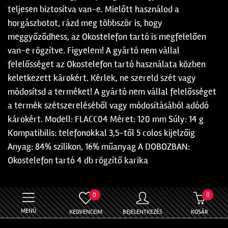
teljesen biztosítva van-e. Mielőtt használod a
horgászbotot, rázd meg többször is, hogy
meggyőződhess, az Okostelefon tartó is megfelelően
van-e rögzítve. Figyelem! A gyártó nem vállal
felelősséget az Okostelefon tartó használata közben
keletkezett károkért. Kérlek, ne szereld szét vagy
módosítsd a terméket! A gyártó nem vállal felelősséget
a termék szétszereléséből vagy módosításából adódó
károkért. Modell: FLACC04 Méret: 120 mm Súly: 14 g
Kompatibilis: telefonokkal 3,5-től 5 colos kijelzőig
Anyag: 84% szilikon, 16% műanyag A DOBOZBAN:
Okostelefon tartó 4 db rögzítő karika
0
0
MENÜ
KEDVENCEIM
BEJELENTKEZÉS
KOSÁR