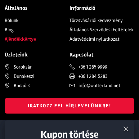
Általános
Információ
Rólunk
Törzsvásárlói kedvezmény
Blog
Általános Szerződési Feltételek
Ajándékkártya
Adatvédelmi nyilatkozat
Üzleteink
Kapcsolat
Soroksár
+36 1 285 9999
Dunakeszi
+36 1 284 5283
Budaörs
info@walterland.net
IRATKOZZ FEL HÍRLEVELÜNKRE!
Termék törlése a kosárból
Kedvezmény törlése
Kupon törlése