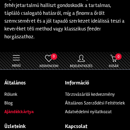
fehérjetartalmú halliszt gondoskodik a tartalmas,
tápláló csalogató hatásról, míg a finomra őrölt
szemcseméret és a jól tapadó szerkezet ideálissá teszi a
keveréket téli method vagy klasszikus feeder
horgászathoz.
0
0
MENÜ
KEDVENCEIM
BEJELENTKEZÉS
KOSÁR
Általános
Információ
Rólunk
Törzsvásárlói kedvezmény
Blog
Általános Szerződési Feltételek
Ajándékkártya
Adatvédelmi nyilatkozat
Üzleteink
Kapcsolat