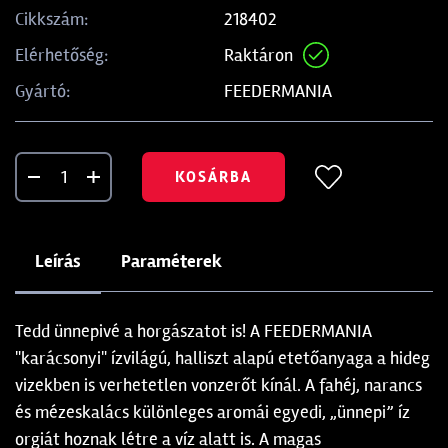
218402
Cikkszám:
Raktáron
Elérhetőség:
FEEDERMANIA
Gyártó:
KOSÁRBA
Leírás
Paraméterek
Tedd ünnepivé a horgászatot is! A FEEDERMANIA
"karácsonyi" ízvilágú, halliszt alapú etetőanyaga a hideg
vizekben is verhetetlen vonzerőt kínál. A fahéj, narancs
és mézeskalács különleges aromái egyedi, „ünnepi” íz
orgiát hoznak létre a víz alatt is. A magas