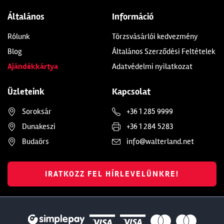
Általános
Információ
Rólunk
Törzsvásárlói kedvezmény
Blog
Általános Szerződési Feltételek
Ajándékkártya
Adatvédelmi nyilatkozat
Üzleteink
Kapcsolat
Soroksár
+36 1 285 9999
Dunakeszi
+36 1 284 5283
Budaörs
info@walterland.net
IRATKOZZ FEL HÍRLEVELÜNKRE!