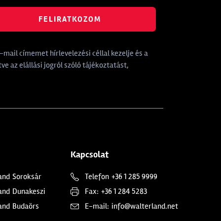
FELIRATKOZOM
mail címemet hírlevelezési céllal kezelje és a
tve az elállási jogról szóló tájékoztatást,
Kapcsolat
and
Soroksár
Telefon
+36 1 285 9999
and
Dunakeszi
Fax:
+36 1 284 5283
and
Budaörs
E-mail:
info@walterland.net