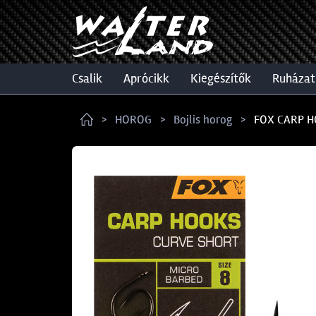
csalik
aprócikk
kiegészítők
ruházat
HOROG
Bojlis horog
FOX CARP H