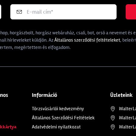
p, horgászbolt, horgász webáruház, csali, bot, orsó a nevemet és e-
il hírleveleket küldjön. Az
Általános szerződési feltételeket
, beleér
rtem, megértettem és elfogadom.
ános
Információ
Üzleteink
Törzsvásárlói kedvezmény
WalterL
Általános Szerződési Feltételek
WalterL
kkártya
Adatvédelmi nyilatkozat
WalterL