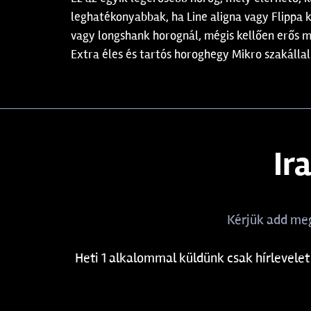
leghatékonyabbak, ha Line aligna vagy Flippa k
vagy longshank horognál, mégis kellően erős m
Extra éles és tartós horoghegy Mikro szakállal
Ir
Kérjük add meg
Heti 1 alkalommal küldünk csak hírlevelet