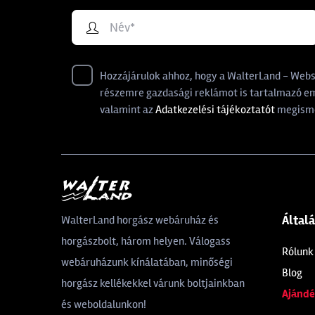
Hozzájárulok ahhoz, hogy a WalterLand - Websho
részemre gazdasági reklámot is tartalmazó ema
valamint az
Adatkezelési tájékoztatót
megisme
Által
WalterLand horgász webáruház és
horgászbolt, három helyen. Válogass
Rólunk
webáruházunk kínálatában, minőségi
Blog
horgász kellékekkel várunk boltjainkban
Ajándé
és weboldalunkon!