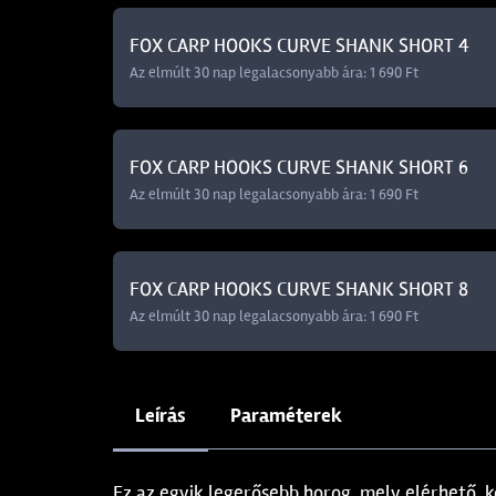
FOX CARP HOOKS CURVE SHANK SHORT 4
Az elmúlt 30 nap legalacsonyabb ára: 1 690 Ft
FOX CARP HOOKS CURVE SHANK SHORT 6
Az elmúlt 30 nap legalacsonyabb ára: 1 690 Ft
FOX CARP HOOKS CURVE SHANK SHORT 8
Az elmúlt 30 nap legalacsonyabb ára: 1 690 Ft
Leírás
Paraméterek
Ez az egyik legerősebb horog, mely elérhető,