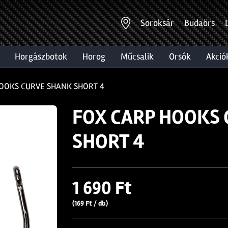
Soroksár
Budaörs
horgászbotok
horog
műcsalik
orsók
akció
OOKS CURVE SHANK SHORT 4
FOX CARP HOOKS
SHORT 4
1 690 Ft
(169 Ft / db)