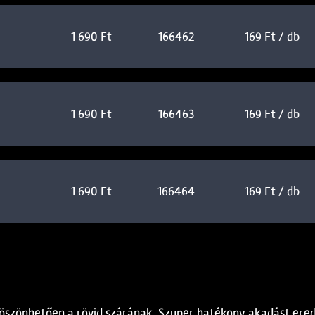
1 690 Ft
166462
169 Ft / db
1 690 Ft
166463
169 Ft / db
1 690 Ft
166464
169 Ft / db
 köszönhetően a rövid szárának. Szuper hatékony akadást ere