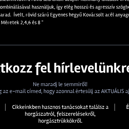
ombinálásával használjuk, így elég hosszú és agresszív szög
arad. Ívelt, rövid szárú Egyenes hegyű Kovácsolt acél anyag
 Méretek 2,4,6 és 8 "
atkozz fel hírlevelünkr
Ne maradj le semmiről!
 az e-mail címed, hogy azonnal értesülj az AKTUÁLIS aj
Cikkeinkben hasznos tanácsokat találsz a
É
horgászatról, felszerelésekről,
horgásztrükkökről.