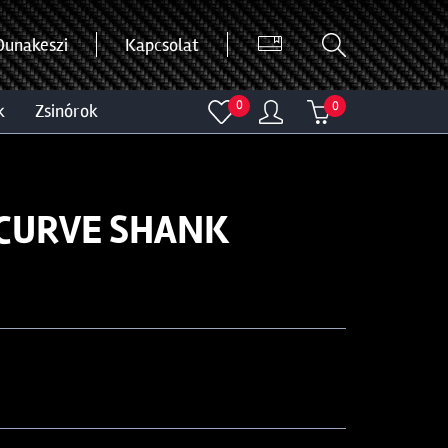
Dunakeszi
Kapcsolat
0
0
k
zsinórok
 CURVE SHANK